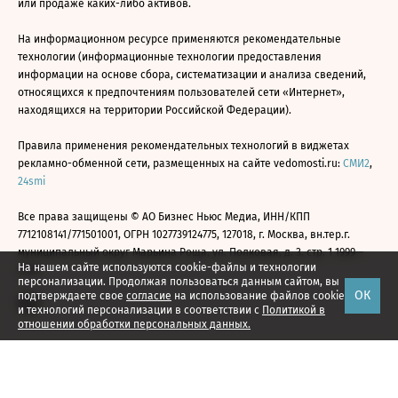
или продаже каких-либо активов.
На информационном ресурсе применяются рекомендательные
технологии (информационные технологии предоставления
информации на основе сбора, систематизации и анализа сведений,
относящихся к предпочтениям пользователей сети «Интернет»,
находящихся на территории Российской Федерации).
Правила применения рекомендательных технологий в виджетах
рекламно-обменной сети, размещенных на сайте vedomosti.ru:
СМИ2
,
24smi
Все права защищены © АО Бизнес Ньюс Медиа, ИНН/КПП
7712108141/771501001, ОГРН 1027739124775, 127018, г. Москва, вн.тер.г.
муниципальный округ Марьина Роща, ул. Полковая, д. 3, стр. 1 1999—
На нашем сайте используются cookie-файлы и технологии
2026
персонализации. Продолжая пользоваться данным сайтом, вы
ОК
подтверждаете свое
согласие
на использование файлов cookie
и технологий персонализации в соответствии с
Политикой в
отношении обработки персональных данных.