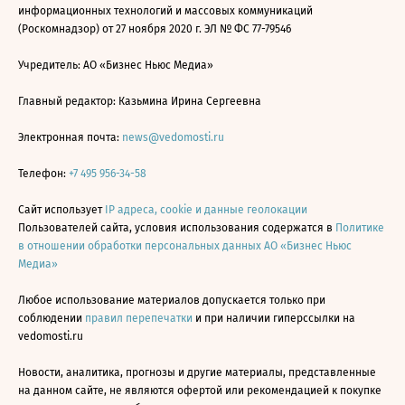
информационных технологий и массовых коммуникаций
(Роскомнадзор) от 27 ноября 2020 г. ЭЛ № ФС 77-79546
Учредитель: АО «Бизнес Ньюс Медиа»
Главный редактор: Казьмина Ирина Сергеевна
Электронная почта:
news@vedomosti.ru
Телефон:
+7 495 956-34-58
Сайт использует
IP адреса, cookie и данные геолокации
Пользователей сайта, условия использования содержатся в
Политике
в отношении обработки персональных данных АО «Бизнес Ньюс
Медиа»
Любое использование материалов допускается только при
соблюдении
правил перепечатки
и при наличии гиперссылки на
vedomosti.ru
Новости, аналитика, прогнозы и другие материалы, представленные
на данном сайте, не являются офертой или рекомендацией к покупке