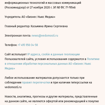
информационных технологий и массовых коммуникаций
(Роскомнадзор) от 27 ноября 2020 г. ЭЛ № ФС 77-79546
Учредитель: АО «Бизнес Ньюс Медиа»
Главный редактор: Казьмина Ирина Сергеевна
Электронная почта:
news@vedomosti.ru
Телефон:
+7 495 956-34-58
Сайт использует
IP адреса, cookie и данные геолокации
Пользователей сайта, условия использования содержатся в
Политике
в отношении обработки персональных данных АО «Бизнес Ньюс
Медиа»
Любое использование материалов допускается только при
соблюдении
правил перепечатки
и при наличии гиперссылки на
vedomosti.ru
Новости, аналитика, прогнозы и другие материалы, представленные
на данном сайте, не являются офертой или рекомендацией к покупке