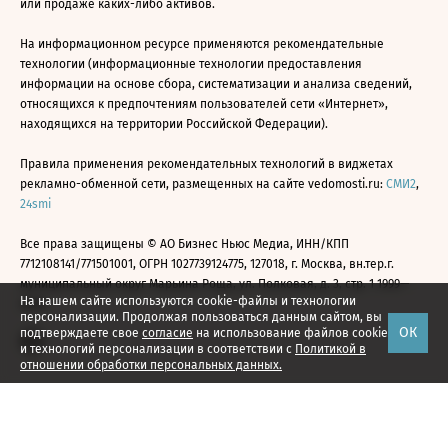
или продаже каких-либо активов.
На информационном ресурсе применяются рекомендательные
технологии (информационные технологии предоставления
информации на основе сбора, систематизации и анализа сведений,
относящихся к предпочтениям пользователей сети «Интернет»,
находящихся на территории Российской Федерации).
Правила применения рекомендательных технологий в виджетах
рекламно-обменной сети, размещенных на сайте vedomosti.ru:
СМИ2
,
24smi
Все права защищены © АО Бизнес Ньюс Медиа, ИНН/КПП
7712108141/771501001, ОГРН 1027739124775, 127018, г. Москва, вн.тер.г.
муниципальный округ Марьина Роща, ул. Полковая, д. 3, стр. 1 1999—
На нашем сайте используются cookie-файлы и технологии
2026
персонализации. Продолжая пользоваться данным сайтом, вы
ОК
подтверждаете свое
согласие
на использование файлов cookie
и технологий персонализации в соответствии с
Политикой в
отношении обработки персональных данных.