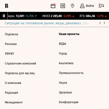
Войти
CNY Бирж.
12,081
+0,76%
↑
IMOEX
2 285,88
-0,69%
↓
RTSI
884,56
-1,27%
↓
Ситуация на топливном рынке: меры, динамика, прогнозы
Выб
Наши проекты
Подписка
ВЕДЫ
Реклама
Город
РФРИТ
Аналитика
Справочник компаний
Промышленность
Подписка для юр.лиц
Наука
О компании
Здоровье
Редакция
Конференции
Менеджмент