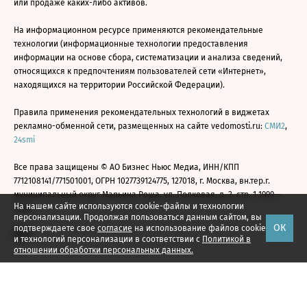
или продаже каких-либо активов.
На информационном ресурсе применяются рекомендательные
технологии (информационные технологии предоставления
информации на основе сбора, систематизации и анализа сведений,
относящихся к предпочтениям пользователей сети «Интернет»,
находящихся на территории Российской Федерации).
Правила применения рекомендательных технологий в виджетах
рекламно-обменной сети, размещенных на сайте vedomosti.ru:
СМИ2
,
24smi
Все права защищены © АО Бизнес Ньюс Медиа, ИНН/КПП
7712108141/771501001, ОГРН 1027739124775, 127018, г. Москва, вн.тер.г.
муниципальный округ Марьина Роща, ул. Полковая, д. 3, стр. 1 1999—
На нашем сайте используются cookie-файлы и технологии
2026
персонализации. Продолжая пользоваться данным сайтом, вы
ОК
подтверждаете свое
согласие
на использование файлов cookie
и технологий персонализации в соответствии с
Политикой в
отношении обработки персональных данных.