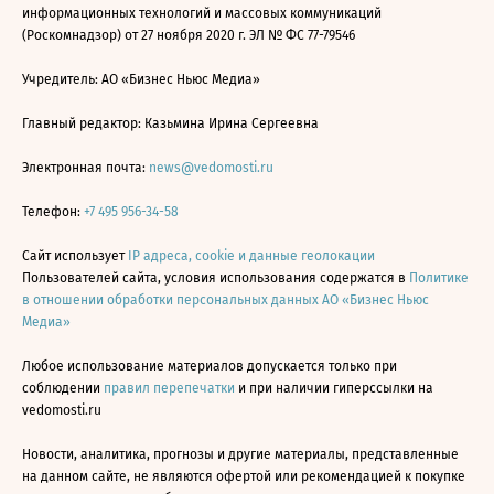
информационных технологий и массовых коммуникаций
(Роскомнадзор) от 27 ноября 2020 г. ЭЛ № ФС 77-79546
Учредитель: АО «Бизнес Ньюс Медиа»
Главный редактор: Казьмина Ирина Сергеевна
Электронная почта:
news@vedomosti.ru
Телефон:
+7 495 956-34-58
Сайт использует
IP адреса, cookie и данные геолокации
Пользователей сайта, условия использования содержатся в
Политике
в отношении обработки персональных данных АО «Бизнес Ньюс
Медиа»
Любое использование материалов допускается только при
соблюдении
правил перепечатки
и при наличии гиперссылки на
vedomosti.ru
Новости, аналитика, прогнозы и другие материалы, представленные
на данном сайте, не являются офертой или рекомендацией к покупке