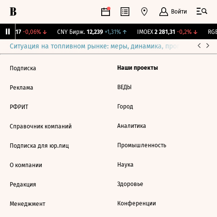
Войти
I
115,17
-0,06%
↓
CNY Бирж.
12,239
+1,31%
↑
IMOEX
2 281,31
-0,2%
↓
RGB
Ситуация на топливном рынке: меры, динамика, прогнозы
Выб
Наши проекты
Подписка
ВЕДЫ
Реклама
Город
РФРИТ
Аналитика
Справочник компаний
Промышленность
Подписка для юр.лиц
Наука
О компании
Здоровье
Редакция
Конференции
Менеджмент