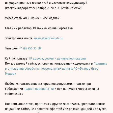
информационных технологий и массовых коммуникаций
(Роскомнадзор) от 27 ноября 2020 г. ЭЛ № ФС 77-79546
Учредитель: АО «Бизнес Ньюс Медиа»
Главный редактор: Казьмина Ирина Сергеевна
Электронная почта:
news@vedomosti.ru
Телефон:
+7 495 956-34-58
Сайт использует
IP адреса, cookie и данные геолокации
Пользователей сайта, условия использования содержатся в
Политике
в отношении обработки персональных данных АО «Бизнес Ньюс
Медиа»
Любое использование материалов допускается только при
соблюдении
правил перепечатки
и при наличии гиперссылки на
vedomosti.ru
Новости, аналитика, прогнозы и другие материалы, представленные
на данном сайте, не являются офертой или рекомендацией к покупке