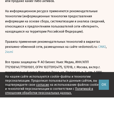
или продаже каких-либо активов.
На информационном ресурсе применяются рекомендательные
технологии (информационные технологии предоставления
информации на основе сбора, систематизации и анализа сведений,
относящихся к предпочтениям пользователей сети «Интернет»,
находящихся на территории Российской Федерации).
Правила применения рекомендательных технологий в виджетах
рекламно-обменной сети, размещенных на сайте vedomosti.ru:
СМИ2
,
24smi
Все права защищены © АО Бизнес Ньюс Медиа, ИНН/КПП
7712108141/771501001, ОГРН 1027739124775, 127018, г. Москва, вн.тер.г.
муниципальный округ Марьина Роща, ул. Полковая, д. 3, стр. 1 1999—
На нашем сайте используются cookie-файлы и технологии
2026
персонализации. Продолжая пользоваться данным сайтом, вы
ОК
подтверждаете свое
согласие
на использование файлов cookie
и технологий персонализации в соответствии с
Политикой в
отношении обработки персональных данных.