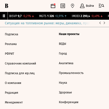
Войти
↑
BISVP
9,7
-0,21%
↓
MGTS
1 326
+0,91%
↑
IMOEX
2 290,4
-0,49%
↓
R
Ситуация на топливном рынке: меры, динамика, прогнозы
Выб
Наши проекты
Подписка
ВЕДЫ
Реклама
Город
РФРИТ
Аналитика
Справочник компаний
Промышленность
Подписка для юр.лиц
Наука
О компании
Здоровье
Редакция
Конференции
Менеджмент