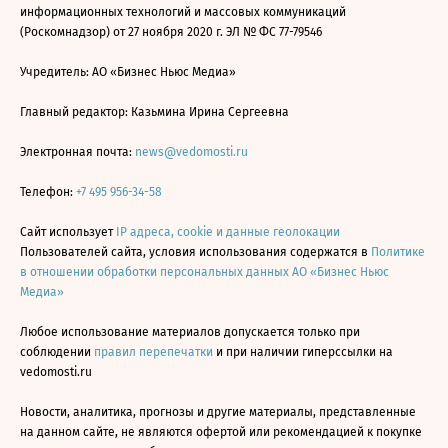
информационных технологий и массовых коммуникаций
(Роскомнадзор) от 27 ноября 2020 г. ЭЛ № ФС 77-79546
Учредитель: АО «Бизнес Ньюс Медиа»
Главный редактор: Казьмина Ирина Сергеевна
Электронная почта:
news@vedomosti.ru
Телефон:
+7 495 956-34-58
Сайт использует
IP адреса, cookie и данные геолокации
Пользователей сайта, условия использования содержатся в
Политике
в отношении обработки персональных данных АО «Бизнес Ньюс
Медиа»
Любое использование материалов допускается только при
соблюдении
правил перепечатки
и при наличии гиперссылки на
vedomosti.ru
Новости, аналитика, прогнозы и другие материалы, представленные
на данном сайте, не являются офертой или рекомендацией к покупке