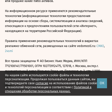
или продаже каких-либо активов.
На информационном ресурсе применяются рекомендательные
технологии (информационные технологии предоставления
информации на основе сбора, систематизации и анализа сведений,
относящихся к предпочтениям пользователей сети «Интернет»,
находящихся на территории Российской Федерации).
Правила применения рекомендательных технологий в виджетах
рекламно-обменной сети, размещенных на сайте vedomosti.ru:
СМИ2
,
24smi
Все права защищены © АО Бизнес Ньюс Медиа, ИНН/КПП
7712108141/771501001, ОГРН 1027739124775, 127018, г. Москва, вн.тер.г.
муниципальный округ Марьина Роща, ул. Полковая, д. 3, стр. 1 1999—
На нашем сайте используются cookie-файлы и технологии
2026
персонализации. Продолжая пользоваться данным сайтом, вы
ОК
подтверждаете свое
согласие
на использование файлов cookie
и технологий персонализации в соответствии с
Политикой в
отношении обработки персональных данных.