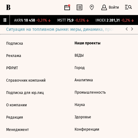
Войти
1%
↑
AKRN
18 458
-0,31%
↓
MSTT
75,9
-0,13%
↓
IMOEX
2 281,31
-0,2%
↓
Ситуация на топливном рынке: меры, динамика, прогнозы
Выб
Наши проекты
Подписка
ВЕДЫ
Реклама
Город
РФРИТ
Аналитика
Справочник компаний
Промышленность
Подписка для юр.лиц
Наука
О компании
Здоровье
Редакция
Конференции
Менеджмент