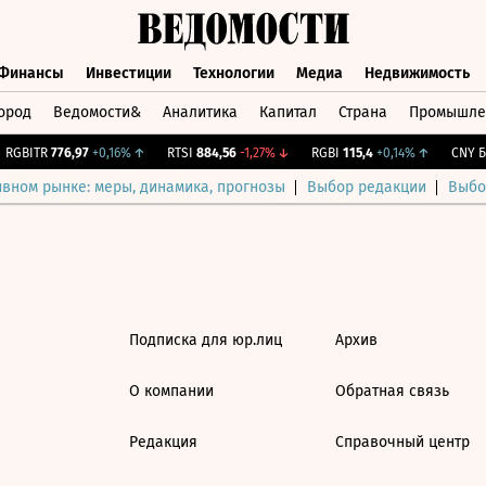
Финансы
Инвестиции
Технологии
Медиа
Недвижимость
ород
Ведомости&
Аналитика
Капитал
Страна
Промышле
а
Финансы
Инвестиции
Технологии
Медиа
Недвижимос
RGBITR
776,97
+0,16%
↑
RTSI
884,56
-1,27%
↓
RGBI
115,4
+0,14%
↑
CNY Би
ивном рынке: меры, динамика, прогнозы
Выбор редакции
Выбо
Подписка для юр.лиц
Архив
О компании
Обратная связь
Редакция
Справочный центр