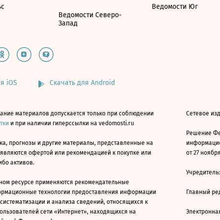
ьс
Ведомости Юг
Ведомости Северо-
Запад
я iOS
Скачать для Android
ание материалов допускается только при соблюдении
Сетевое изд
атки
и при наличии гиперссылки на vedomosti.ru
Решение Фе
ка, прогнозы и другие материалы, представленные на
информацио
 являются офертой или рекомендацией к покупке или
от 27 ноября
ибо активов.
Учредитель
ном ресурсе применяются рекомендательные
ормационные технологии предоставления информации
Главный ре
 систематизации и анализа сведений, относящихся к
ользователей сети «Интернет», находящихся на
Электронна