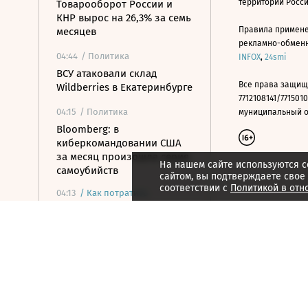
территории Росс
Товарооборот России и
КНР вырос на 26,3% за семь
Правила примене
месяцев
рекламно-обменно
04:44
/ Политика
INFOX
,
24smi
ВСУ атаковали склад
Все права защищ
Wildberries в Екатеринбурге
7712108141/7715010
04:15
/ Политика
муниципальный окр
Bloomberg: в
киберкомандовании США
за месяц произошла серия
На нашем сайте используются c
самоубийств
сайтом, вы подтверждаете свое
соответствии с
Политикой в отн
04:13
/
Как потратить
Эстетика звука: KEF
представила беспроводную
систему LS Luxe
04:01
/ Общество
Два человека погибли и 15
ранены в результате
стрельбы в школе в