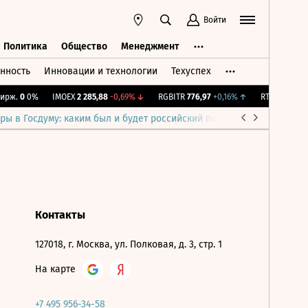
Войти
Политика
Общество
Менеджмент
нность
Инновации и технологии
Техуспех
ть
Политика
Общество
Менеджмент
рж.
0
0%
IMOEX
2 285,88
-0,69%
↓
RGBITR
776,97
+0,16%
↑
RTSI
884,56
-1
ры в Госдуму: каким был и будет российский парламент
Война н
Контакты
127018, г. Москва, ул. Полковая, д. 3, стр. 1
На карте
+7 495 956-34-58