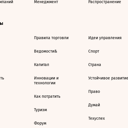
мпаний
Менеджмент
Распространение
ты
Правила торговли
Идеи управления
Ведомости&
Спорт
Капитал
Страна
ть
Инновации и
Устойчивое развити
технологии
Право
Как потратить
Думай
Туризм
Техуспех
Форум