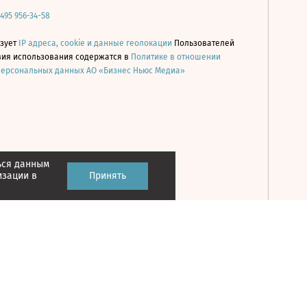
 495 956-34-58
ьзует
IP адреса, cookie и данные геолокации
Пользователей
овия использования содержатся в
Политике в отношении
персональных данных АО «Бизнес Ньюс Медиа»
ься данным
Принять
изации в