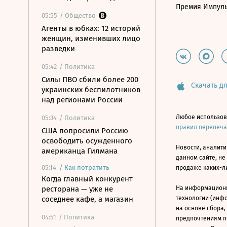
Премия Импул
05:55
/ Общество
Агенты в юбках: 12 историй
женщин, изменивших лицо
разведки
05:42
/ Политика
Силы ПВО сбили более 200
Скачать дл
украинских беспилотников
над регионами России
Любое использов
05:34
/ Политика
правил перепеч
США попросили Россию
освободить осужденного
Новости, аналити
американца Гилмана
данном сайте, не
05:14
/
Как потратить
продаже каких-л
Когда главный конкурент
ресторана — уже не
На информацион
соседнее кафе, а магазин
технологии (инф
на основе сбора,
04:51
/ Политика
предпочтениям п