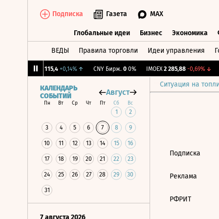
Подписка
Газета
MAX
Глобальные идеи
Бизнес
Экономика
ВЕДЫ
Правила торговли
Идеи управления
Г
Глобальные идеи
Бизнес
Экономик
,27%
↓
RGBI
115,4
+0,14%
↑
CNY Бирж.
0
0%
IMOEX
2 285,88
-0,69%
↓
Ситуация на топл
КАЛЕНДАРЬ
Август
СОБЫТИЙ
Пн
Вт
Ср
Чт
Пт
Сб
Вс
1
2
3
4
5
6
7
8
9
10
11
12
13
14
15
16
Подписка
17
18
19
20
21
22
23
24
25
26
27
28
29
30
Реклама
31
РФРИТ
7 августа 2026