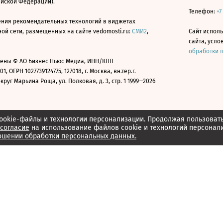
ийской Федерации).
Телефон:
+7
ния рекомендательных технологий в виджетах
й сети, размещенных на сайте vedomosti.ru:
СМИ2
,
Сайт испол
сайта, усл
обработки 
ены © АО Бизнес Ньюс Медиа, ИНН/КПП
01, ОГРН 1027739124775, 127018, г. Москва, вн.тер.г.
уг Марьина Роща, ул. Полковая, д. 3, стр. 1 1999—2026
ookie-файлы и технологии персонализации. Продолжая пользоват
согласие
на использование файлов cookie и технологий персонал
ошении обработки персональных данных.