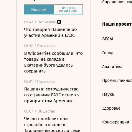
Справочник ко
Новости
Новости
компаний
06:42
/ Политика
Наши проек
Что говорил Пашинян об
участии Армении в ЕАЭС
ВЕДЫ
06:32
/ Политика
Город
В Wildberries сообщили, что
товары на складе в
Екатеринбурге удалось
Аналитика
сохранить
Промышленнос
06:21
/ Политика
Пашинян: сотрудничество
Наука
со странами ЕАЭС остается
приоритетом Армении
Здоровье
06:07
/ Общество
Число погибших при
Конференции
стрельбе в школе в
Таиланде выросло до семи