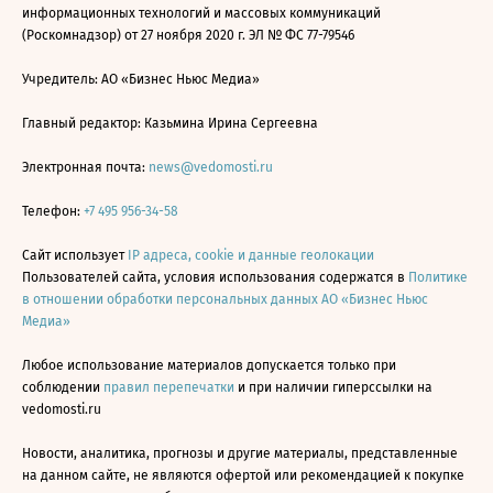
информационных технологий и массовых коммуникаций
(Роскомнадзор) от 27 ноября 2020 г. ЭЛ № ФС 77-79546
Учредитель: АО «Бизнес Ньюс Медиа»
Главный редактор: Казьмина Ирина Сергеевна
Электронная почта:
news@vedomosti.ru
Телефон:
+7 495 956-34-58
Сайт использует
IP адреса, cookie и данные геолокации
Пользователей сайта, условия использования содержатся в
Политике
в отношении обработки персональных данных АО «Бизнес Ньюс
Медиа»
Любое использование материалов допускается только при
соблюдении
правил перепечатки
и при наличии гиперссылки на
vedomosti.ru
Новости, аналитика, прогнозы и другие материалы, представленные
на данном сайте, не являются офертой или рекомендацией к покупке