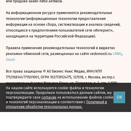
или продаже каких-либо активов.
На информационном ресурсе применяются рекомендательные
технологии (информационные технологии предоставления
информации на основе сбора, систематизации и анализа сведений,
относящихся к предпочтениям пользователей сети «Интернет»,
находящихся на территории Российской Федерации).
Правила применения рекомендательных технологий в виджетах
рекламно-обменной сети, размещенных на сайте vedomosti.ru:
СМИ2
,
24smi
Все права защищены © АО Бизнес Ньюс Медиа, ИНН/КПП
7712108141/771501001, ОГРН 1027739124775, 127018, г. Москва, вн.тер.г.
муниципальный округ Марьина Роща, ул. Полковая, д. 3, стр. 1 1999—
На нашем сайте используются cookie-файлы и технологии
2026
персонализации. Продолжая пользоваться данным сайтом, вы
ОК
подтверждаете свое
согласие
на использование файлов cookie
и технологий персонализации в соответствии с
Политикой в
отношении обработки персональных данных.