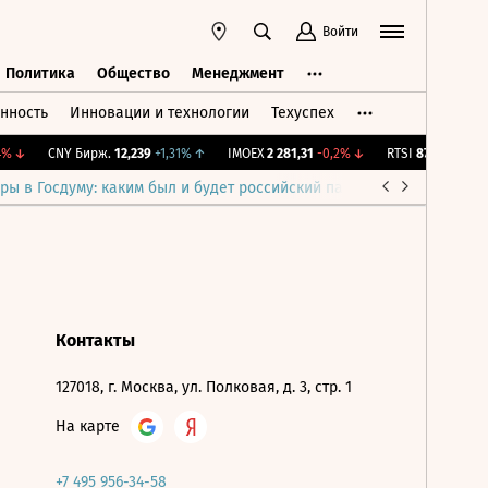
Войти
Политика
Общество
Менеджмент
нность
Инновации и технологии
Техуспех
ть
Политика
Общество
Менеджмент
%
↓
CNY Бирж.
12,239
+1,31%
↑
IMOEX
2 281,31
-0,2%
↓
RTSI
874,64
-1,12%
ры в Госдуму: каким был и будет российский парламент
Война н
Контакты
127018, г. Москва, ул. Полковая, д. 3, стр. 1
На карте
+7 495 956-34-58