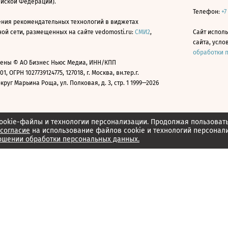
ийской Федерации).
Телефон:
+7
ния рекомендательных технологий в виджетах
й сети, размещенных на сайте vedomosti.ru:
СМИ2
,
Сайт испол
сайта, усл
обработки 
ены © АО Бизнес Ньюс Медиа, ИНН/КПП
01, ОГРН 1027739124775, 127018, г. Москва, вн.тер.г.
уг Марьина Роща, ул. Полковая, д. 3, стр. 1 1999—2026
ookie-файлы и технологии персонализации. Продолжая пользоват
согласие
на использование файлов cookie и технологий персонал
ошении обработки персональных данных.