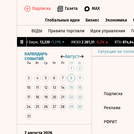
Подписка
Газета
MAX
Глобальные идеи
Бизнес
Экономика
ВЕДЫ
Правила торговли
Идеи управления
Г
Глобальные идеи
Бизнес
Экономик
-3,24%
↓
CNY Бирж.
12,239
+1,31%
↑
IMOEX
2 281,31
-0,2%
↓
RTSI
874,64
-
Ситуация на топл
КАЛЕНДАРЬ
Август
СОБЫТИЙ
Пн
Вт
Ср
Чт
Пт
Сб
Вс
1
2
3
4
5
6
7
8
9
10
11
12
13
14
15
16
Подписка
17
18
19
20
21
22
23
24
25
26
27
28
29
30
Реклама
31
РФРИТ
7 августа 2026