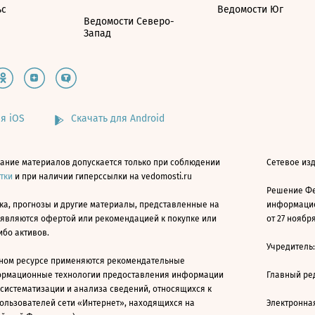
ьс
Ведомости Юг
Ведомости Северо-
Запад
я iOS
Скачать для Android
ание материалов допускается только при соблюдении
Сетевое изд
атки
и при наличии гиперссылки на vedomosti.ru
Решение Фе
ка, прогнозы и другие материалы, представленные на
информацио
 являются офертой или рекомендацией к покупке или
от 27 ноября
ибо активов.
Учредитель
ном ресурсе применяются рекомендательные
ормационные технологии предоставления информации
Главный ре
 систематизации и анализа сведений, относящихся к
ользователей сети «Интернет», находящихся на
Электронна