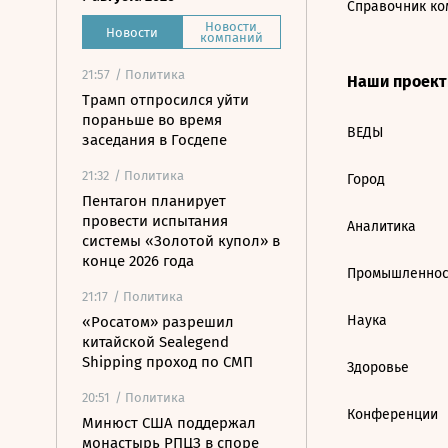
Справочник ко
Новости
Новости
компаний
21:57
/ Политика
Наши проек
Трамп отпросился уйти
пораньше во время
ВЕДЫ
заседания в Госдепе
21:32
/ Политика
Город
Пентагон планирует
провести испытания
Аналитика
системы «Золотой купол» в
конце 2026 года
Промышленнос
21:17
/ Политика
Наука
«Росатом» разрешил
китайской Sealegend
Shipping проход по СМП
Здоровье
20:51
/ Политика
Конференции
Минюст США поддержал
монастырь РПЦЗ в споре