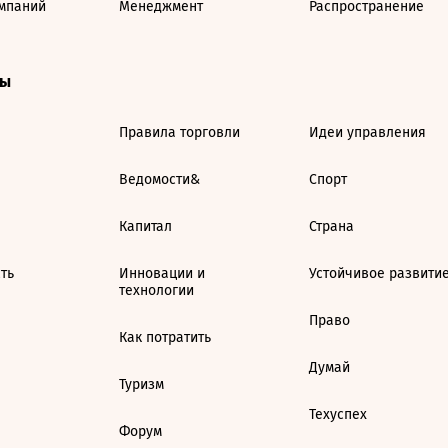
мпаний
Менеджмент
Распространение
ты
Правила торговли
Идеи управления
Ведомости&
Спорт
Капитал
Страна
ть
Инновации и
Устойчивое развити
технологии
Право
Как потратить
Думай
Туризм
Техуспех
Форум