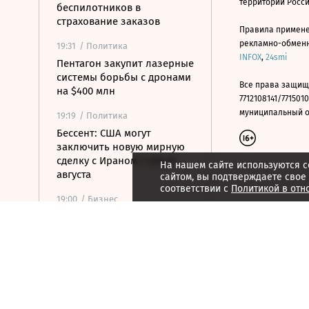
территории Росс
беспилотников в
страхование заказов
Правила примене
рекламно-обменно
19:31
/ Политика
INFOX
,
24smi
Пентагон закупит лазерные
системы борьбы с дронами
Все права защищ
на $400 млн
7712108141/7715010
муниципальный окр
19:19
/ Политика
Бессент: США могут
заключить новую мирную
сделку с Ираном 7 или 8
На нашем сайте используются c
августа
сайтом, вы подтверждаете свое
соответствии с
Политикой в отн
19:00
/ Бизнес
Аукцион по продаже
Рижского вокзала вновь не
состоялся
18:44
/ Политика
В Раде призвали Федорова
отправиться служить в ВСУ