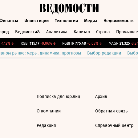
Финансы
Инвестиции
Технологии
Медиа
Недвижимость
ород
Ведомости&
Аналитика
Капитал
Страна
Промышле
а
Финансы
Инвестиции
Технологии
Медиа
Недвижимос
1,12%
↓
RGBI
115,17
-0,06%
↓
RGBITR
775,48
-0,03%
↓
MAGN
21,325
-3,24
ивном рынке: меры, динамика, прогнозы
Выбор редакции
Выбо
Подписка для юр.лиц
Архив
О компании
Обратная связь
Редакция
Справочный центр