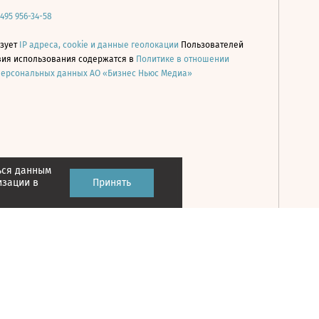
 495 956-34-58
ьзует
IP адреса, cookie и данные геолокации
Пользователей
овия использования содержатся в
Политике в отношении
персональных данных АО «Бизнес Ньюс Медиа»
ься данным
Принять
изации в