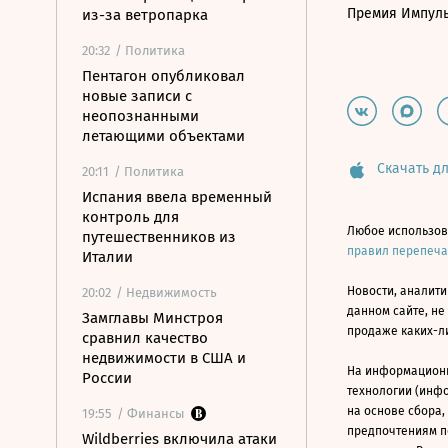
Премия Импул
из-за ветропарка
20:32
/ Политика
Пентагон опубликовал
новые записи с
неопознанными
летающими объектами
Скачать дл
20:11
/ Политика
Испания ввела временный
контроль для
Любое использов
путешественников из
правил перепеч
Италии
Новости, аналити
20:02
/ Недвижимость
данном сайте, не
Замглавы Минстроя
продаже каких-л
сравнил качество
недвижимости в США и
На информацион
России
технологии (инф
на основе сбора,
19:55
/ Финансы
предпочтениям п
Wildberries включила атаки