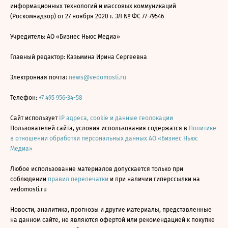
информационных технологий и массовых коммуникаций
(Роскомнадзор) от 27 ноября 2020 г. ЭЛ № ФС 77-79546
Учредитель: АО «Бизнес Ньюс Медиа»
Главный редактор: Казьмина Ирина Сергеевна
Электронная почта:
news@vedomosti.ru
Телефон:
+7 495 956-34-58
Сайт использует
IP адреса, cookie и данные геолокации
Пользователей сайта, условия использования содержатся в
Политике
в отношении обработки персональных данных АО «Бизнес Ньюс
Медиа»
Любое использование материалов допускается только при
соблюдении
правил перепечатки
и при наличии гиперссылки на
vedomosti.ru
Новости, аналитика, прогнозы и другие материалы, представленные
на данном сайте, не являются офертой или рекомендацией к покупке