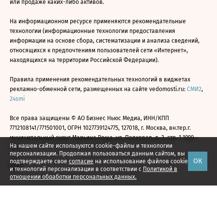
или продаже каких-либо активов.
На информационном ресурсе применяются рекомендательные
технологии (информационные технологии предоставления
информации на основе сбора, систематизации и анализа сведений,
относящихся к предпочтениям пользователей сети «Интернет»,
находящихся на территории Российской Федерации).
Правила применения рекомендательных технологий в виджетах
рекламно-обменной сети, размещенных на сайте vedomosti.ru:
СМИ2
,
24smi
Все права защищены © АО Бизнес Ньюс Медиа, ИНН/КПП
7712108141/771501001, ОГРН 1027739124775, 127018, г. Москва, вн.тер.г.
муниципальный округ Марьина Роща, ул. Полковая, д. 3, стр. 1 1999—
На нашем сайте используются cookie-файлы и технологии
2026
персонализации. Продолжая пользоваться данным сайтом, вы
ОК
подтверждаете свое
согласие
на использование файлов cookie
и технологий персонализации в соответствии с
Политикой в
отношении обработки персональных данных.