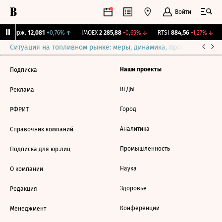
Войти
NY Бирж.
12,081
+0,76%
↑
IMOEX
2 285,88
-0,69%
↓
RTSI
884,56
-1,27%
↓
Ситуация на топливном рынке: меры, динамика, прогнозы
Выб
Наши проекты
Подписка
ВЕДЫ
Реклама
Город
РФРИТ
Аналитика
Справочник компаний
Промышленность
Подписка для юр.лиц
Наука
О компании
Здоровье
Редакция
Конференции
Менеджмент