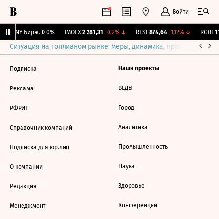
Войти
CNY Бирж.
0
0%
IMOEX
2 281,31
-0,2%
↓
RTSI
874,64
-1,12%
↓
RGBI
11
Ситуация на топливном рынке: меры, динамика, прогнозы
Выб
Наши проекты
Подписка
ВЕДЫ
Реклама
Город
РФРИТ
Аналитика
Справочник компаний
Промышленность
Подписка для юр.лиц
Наука
О компании
Здоровье
Редакция
Конференции
Менеджмент