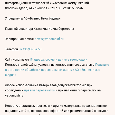
информационных технологий и массовых коммуникаций
(Роскомнадзор) от 27 ноября 2020 г. ЭЛ № ФС 77-79546
Учредитель: АО «Бизнес Ньюс Медиа»
Главный редактор: Казьмина Ирина Сергеевна
Электронная почта:
news@vedomosti.ru
Телефон:
+7 495 956-34-58
Сайт использует
IP адреса, cookie и данные геолокации
Пользователей сайта, условия использования содержатся в
Политике
в отношении обработки персональных данных АО «Бизнес Ньюс
Медиа»
Любое использование материалов допускается только при
соблюдении
правил перепечатки
и при наличии гиперссылки на
vedomosti.ru
Новости, аналитика, прогнозы и другие материалы, представленные
на данном сайте, не являются офертой или рекомендацией к покупке