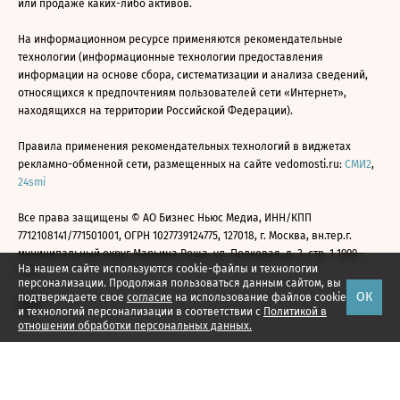
или продаже каких-либо активов.
На информационном ресурсе применяются рекомендательные
технологии (информационные технологии предоставления
информации на основе сбора, систематизации и анализа сведений,
относящихся к предпочтениям пользователей сети «Интернет»,
находящихся на территории Российской Федерации).
Правила применения рекомендательных технологий в виджетах
рекламно-обменной сети, размещенных на сайте vedomosti.ru:
СМИ2
,
24smi
Все права защищены © АО Бизнес Ньюс Медиа, ИНН/КПП
7712108141/771501001, ОГРН 1027739124775, 127018, г. Москва, вн.тер.г.
муниципальный округ Марьина Роща, ул. Полковая, д. 3, стр. 1 1999—
На нашем сайте используются cookie-файлы и технологии
2026
персонализации. Продолжая пользоваться данным сайтом, вы
ОК
подтверждаете свое
согласие
на использование файлов cookie
и технологий персонализации в соответствии с
Политикой в
отношении обработки персональных данных.