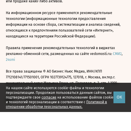
или продаже каких-либо активов.
На информационном ресурсе применяются рекомендательные
технологии (информационные технологии предоставления
информации на основе сбора, систематизации и анализа сведений,
относящихся к предпочтениям пользователей сети «Интернет»,
находящихся на территории Российской Федерации).
Правила применения рекомендательных технологий в виджетах
рекламно-обменной сети, размещенных на сайте vedomosti.ru:
СМИ2
,
24smi
Все права защищены © АО Бизнес Ньюс Медиа, ИНН/КПП
7712108141/771501001, ОГРН 1027739124775, 127018, г. Москва, вн.тер.г.
муниципальный округ Марьина Роща, ул. Полковая, д. 3, стр. 1 1999—
На нашем сайте используются cookie-файлы и технологии
2026
персонализации. Продолжая пользоваться данным сайтом, вы
ОК
подтверждаете свое
согласие
на использование файлов cookie
и технологий персонализации в соответствии с
Политикой в
отношении обработки персональных данных.