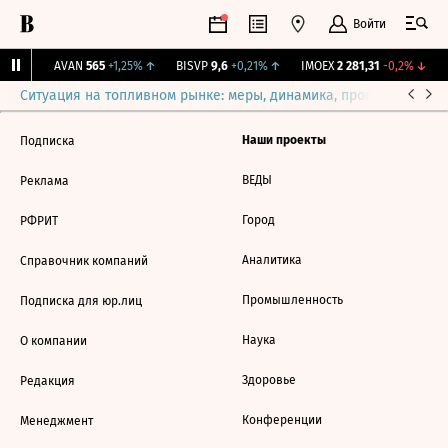
Войти
31%
↑
AVAN
565
+1,25%
↑
BISVP
9,6
+0,21%
↑
IMOEX
2 281,31
-0,2%
↓
R
Ситуация на топливном рынке: меры, динамика, прогнозы
Выб
Наши проекты
Подписка
ВЕДЫ
Реклама
Город
РФРИТ
Аналитика
Справочник компаний
Промышленность
Подписка для юр.лиц
Наука
О компании
Здоровье
Редакция
Конференции
Менеджмент