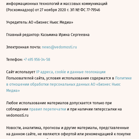
информационных технологий и массовых коммуникаций
(Роскомнадзор) от 27 ноября 2020 г. ЭЛ № ФС 77-79546
Учредитель: АО «Бизнес Ньюс Медиа»
Главный редактор: Казьмина Ирина Сергеевна
Электронная почта:
news@vedomosti.ru
Телефон:
+7 495 956-34-58
Сайт использует
IP адреса, cookie и данные геолокации
Пользователей сайта, условия использования содержатся в
Политике
в отношении обработки персональных данных АО «Бизнес Ньюс
Медиа»
Любое использование материалов допускается только при
соблюдении
правил перепечатки
и при наличии гиперссылки на
vedomosti.ru
Новости, аналитика, прогнозы и другие материалы, представленные
на данном сайте, не являются офертой или рекомендацией к покупке