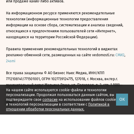
или продаже каких-либо активов.
На информационном ресурсе применяются рекомендательные
технологии (информационные технологии предоставления
информации на основе сбора, систематизации и анализа сведений,
относящихся к предпочтениям пользователей сети «Интернет»,
находящихся на территории Российской Федерации).
Правила применения рекомендательных технологий в виджетах
рекламно-обменной сети, размещенных на сайте vedomosti.ru:
СМИ2
,
24smi
Все права защищены © АО Бизнес Ньюс Медиа, ИНН/КПП
7712108141/771501001, ОГРН 1027739124775, 127018, г. Москва, вн.тер.г.
муниципальный округ Марьина Роща, ул. Полковая, д. 3, стр. 1 1999—
На нашем сайте используются cookie-файлы и технологии
2026
персонализации. Продолжая пользоваться данным сайтом, вы
ОК
подтверждаете свое
согласие
на использование файлов cookie
и технологий персонализации в соответствии с
Политикой в
отношении обработки персональных данных.