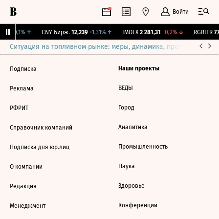
Войти
5,3
+0,1%
↑
CNY Бирж.
12,239
+1,31%
↑
IMOEX
2 281,31
-0,2%
↓
RGBITR
77
Ситуация на топливном рынке: меры, динамика, прогнозы
Выб
Наши проекты
Подписка
ВЕДЫ
Реклама
Город
РФРИТ
Аналитика
Справочник компаний
Промышленность
Подписка для юр.лиц
Наука
О компании
Здоровье
Редакция
Конференции
Менеджмент