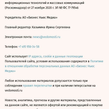
информационных технологий и массовых коммуникаций
(Роскомнадзор) от 27 ноября 2020 г. ЭЛ № ФС 77-79546
Учредитель: АО «Бизнес Ньюс Медиа»
Главный редактор: Казьмина Ирина Сергеевна
Электронная почта:
news@vedomosti.ru
Телефон:
+7 495 956-34-58
Сайт использует
IP адреса, cookie и данные геолокации
Пользователей сайта, условия использования содержатся в
Политике
в отношении обработки персональных данных АО «Бизнес Ньюс
Медиа»
Любое использование материалов допускается только при
соблюдении
правил перепечатки
и при наличии гиперссылки на
vedomosti.ru
Новости, аналитика, прогнозы и другие материалы, представленные
на данном сайте, не являются офертой или рекомендацией к покупке