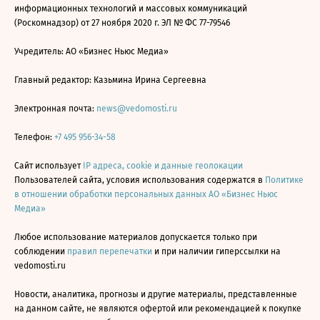
информационных технологий и массовых коммуникаций
(Роскомнадзор) от 27 ноября 2020 г. ЭЛ № ФС 77-79546
Учредитель: АО «Бизнес Ньюс Медиа»
Главный редактор: Казьмина Ирина Сергеевна
Электронная почта:
news@vedomosti.ru
Телефон:
+7 495 956-34-58
Сайт использует
IP адреса, cookie и данные геолокации
Пользователей сайта, условия использования содержатся в
Политике
в отношении обработки персональных данных АО «Бизнес Ньюс
Медиа»
Любое использование материалов допускается только при
соблюдении
правил перепечатки
и при наличии гиперссылки на
vedomosti.ru
Новости, аналитика, прогнозы и другие материалы, представленные
на данном сайте, не являются офертой или рекомендацией к покупке