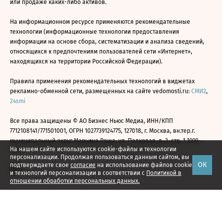
или продаже каких-либо активов.
На информационном ресурсе применяются рекомендательные
технологии (информационные технологии предоставления
информации на основе сбора, систематизации и анализа сведений,
относящихся к предпочтениям пользователей сети «Интернет»,
находящихся на территории Российской Федерации).
Правила применения рекомендательных технологий в виджетах
рекламно-обменной сети, размещенных на сайте vedomosti.ru:
СМИ2
,
24smi
Все права защищены © АО Бизнес Ньюс Медиа, ИНН/КПП
7712108141/771501001, ОГРН 1027739124775, 127018, г. Москва, вн.тер.г.
муниципальный округ Марьина Роща, ул. Полковая, д. 3, стр. 1 1999—
На нашем сайте используются cookie-файлы и технологии
2026
персонализации. Продолжая пользоваться данным сайтом, вы
ОК
подтверждаете свое
согласие
на использование файлов cookie
и технологий персонализации в соответствии с
Политикой в
отношении обработки персональных данных.