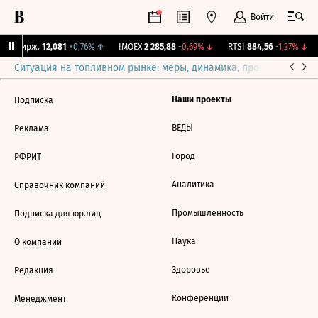
Войти
NY Бирж.
12,081
+0,76%
↑
IMOEX
2 285,88
-0,69%
↓
RTSI
884,56
-1,27%
↓
Ситуация на топливном рынке: меры, динамика, прогнозы
Выб
Наши проекты
Подписка
ВЕДЫ
Реклама
Город
РФРИТ
Аналитика
Справочник компаний
Промышленность
Подписка для юр.лиц
Наука
О компании
Здоровье
Редакция
Конференции
Менеджмент