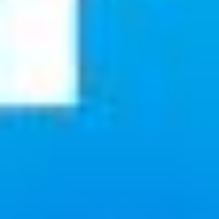
Новости
Ничья в финале ЧМ-2026 принесла любителю ставок более 30
000 000 рублей
Новости
Новое
Новости
Букмекер БЕТ-М обновил приветственную акцию
До 3000 рублей фрибетами
Новости
На UTLC CUP-2026 сыграют команды из России,
Бразилии, Сербии, Беларуси и Казахстана
Представительный международный турнир стартует в
Москве
Новости
ЧМ-2026 в «Марафоне»: самый крупный выигрыш,
рекордные коэффициенты и другие интересные факты
Букмекер подвел итоги главного события лета