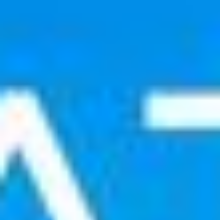
5
/5
Обзор
На сайт
5
/5
Обзор
На сайт
Смотреть полный список
Топ букмекерских контор на iOS
5
/5
Обзор
На сайт
5
/5
Обзор
На сайт
5
/5
Обзор
На сайт
Смотреть полный список
Лучшие букмекерские конторы
5
/5
Обзор
На сайт
5
/5
Обзор
На сайт
5
/5
Обзор
На сайт
Смотреть полный список
Легальные букмекеры России