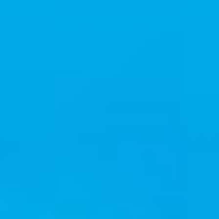
вероятности. Триумф «Барселоны» котируется за
1.95
(около
48%).
Клиенты PARI верят в победу греческого клуба. На триумф
«Олимпиакоса» приходится около 73% от общего оборота
пари на исход встречи.
Сделать ставку на то, что соперники на двоих наберут как
минимум 170 очков, можно с коэффициентом
1.87
.
Противоположный вариант — тотал меньше 169.5 —
котируется за
1.93
. В октябре «Олимпиакос» выиграл со
счётом 95:74.
ПОЛУЧИТЬ ДО 25 000 РУБЛЕЙ ОТ PARI
Если первая половина завершится победой испанской
команды, сыграет ставка с коэффициентом
2.01
. Самым
маловероятным результатом по итогам двух первых четвертей
встречи аналитики PARI считают ничью. Она котируется за
14.00
. Победа «Олимпиакоса» в первые 20 минут матча также
оценивается в
2.01
.