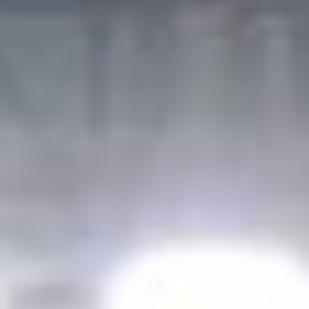
Промышленность
Технологии
Экология
7 августа 2026
08:28 /
Новости
Фестиваль северной культуры «Имандра» пройдет 22–23
августа в Мончегорске
19:09 /
Новости
Букмекер БЕТ-М обновил приветственную акцию
ТОП лучших легальных букмекерских контор России в 2026
году
Букмекеры
Лучшие букмекерские конторы для ставок на спорт в 2026
году
Букмекеры
Лучшие приложения БК для ставок на спорт
Букмекеры
Лучшие букмекерские конторы с минимальным депозитом в