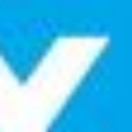
Фестиваль северной культуры «Имандра» пройдет 22–23
августа в Мончегорске
Новости
Букмекер БЕТ-М обновил приветственную акцию
Новости
На UTLC CUP-2026 сыграют команды из России, Бразилии,
Сербии, Беларуси и Казахстана
Новости
ЧМ-2026 в «Марафоне»: самый крупный выигрыш, рекордные
коэффициенты и другие интересные факты
Новости
Финал ЧМ-2026 стал самым крупным по обороту и прибыли
букмекеров матчем в году
Новости
«Зенит» — чемпион, «Спартак» — первый клуб Москвы,
лучшие бомбардиры — Кордоба и Тюкавин
Новости
Карту болельщика превратят в цифровую экосистему.
Главный приз за прогнозы – электромобиль
Новости
Матч «Ротор» — «СКА-Хабаровск» стал самым крупным по
обороту букмекеров во 2-м туре Лиги PARI
Новости
БЕТСИТИ организовал на «ВТБ Арене» мероприятие к
финалу ЧМ-2026