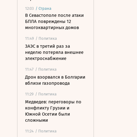
12:03
/
Страна
В Севастополе после атаки
БПЛА повреждены 12
многоквартирных домов
11:49
/ Политика
ЗАЭС в третий раз за
неделю потеряла внешнее
электроснабжение
11:47
/ Политика
Дрон взорвался в Болгарии
вблизи газопровода
11:29
/ Политика
Медведев: переговоры по
конфликту Грузии и
Южной Осетии были
сложными
11:24
/ Политика