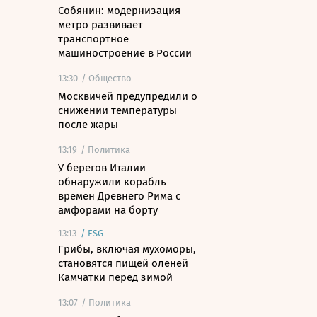
Собянин: модернизация
метро развивает
транспортное
машиностроение в России
13:30
/ Общество
Москвичей предупредили о
снижении температуры
после жары
13:19
/ Политика
У берегов Италии
обнаружили корабль
времен Древнего Рима с
амфорами на борту
13:13
/
ESG
Грибы, включая мухоморы,
становятся пищей оленей
Камчатки перед зимой
13:07
/ Политика