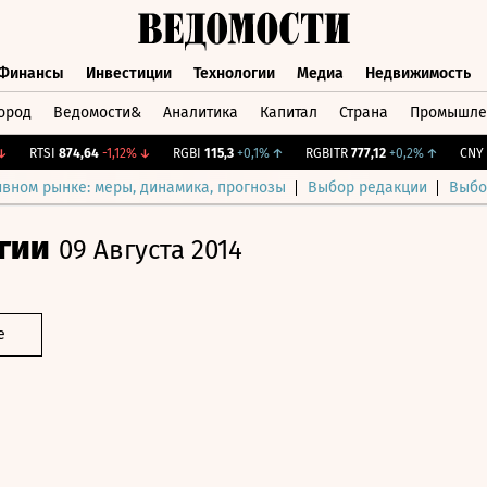
Финансы
Инвестиции
Технологии
Медиа
Недвижимость
ород
Ведомости&
Аналитика
Капитал
Страна
Промышле
а
Финансы
Инвестиции
Технологии
Медиа
Недвижимос
RTSI
874,64
-1,12%
↓
RGBI
115,3
+0,1%
↑
RGBITR
777,12
+0,2%
↑
CNY Би
ивном рынке: меры, динамика, прогнозы
Выбор редакции
Выбо
гии
09 Августа 2014
е