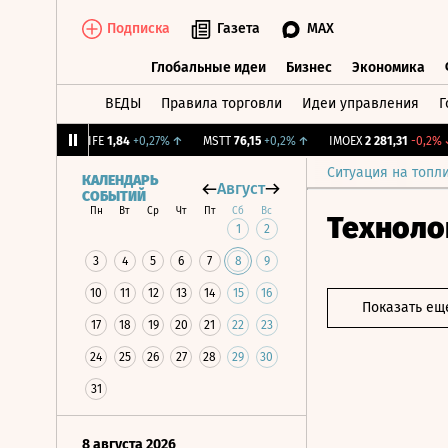
Подписка
Газета
MAX
Глобальные идеи
Бизнес
Экономика
ВЕДЫ
Правила торговли
Идеи управления
Г
Глобальные идеи
Бизнес
Экономик
+1,31%
↑
LIFE
1,84
+0,27%
↑
MSTT
76,15
+0,2%
↑
IMOEX
2 281,31
-0,2%
↓
Ситуация на топл
КАЛЕНДАРЬ
Август
СОБЫТИЙ
Пн
Вт
Ср
Чт
Пт
Сб
Вс
Техноло
1
2
3
4
5
6
7
8
9
10
11
12
13
14
15
16
Показать ещ
17
18
19
20
21
22
23
24
25
26
27
28
29
30
31
8 августа 2026