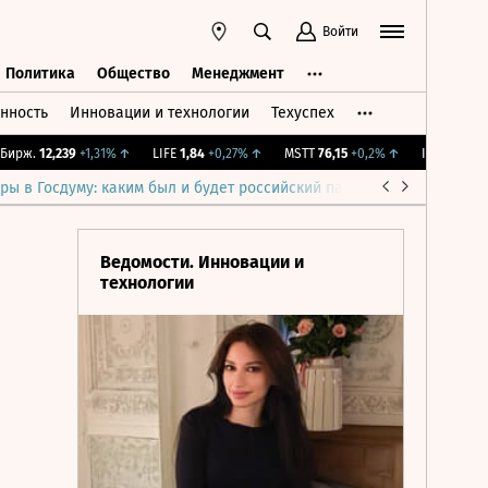
Войти
Политика
Общество
Менеджмент
нность
Инновации и технологии
Техуспех
ть
Политика
Общество
Менеджмент
рж.
12,239
+1,31%
↑
LIFE
1,84
+0,27%
↑
MSTT
76,15
+0,2%
↑
IMOEX
2 281,31
ры в Госдуму: каким был и будет российский парламент
Война н
Ведомости. Инновации и
технологии