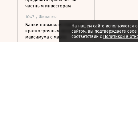
частным инвесторам
10:47
/ Финансы
Банки повысили ставки по
На нашем сайте используются c
краткосрочным вкладам до
сайтом, вы подтверждаете свое
соответствии с
Политикой в отн
максимума с марта
10:32
/ Политика
Экс-премьера Украины
могут назначить главой
«Нафтогаза»
10:21
/ Политика
Число погибших после
стрельбы в школе
Таиланда достигло девяти
человек
10:08
/ Политика
Сенат США утвердил
бывшего адвоката Трампа
Тодда Бланша на пост