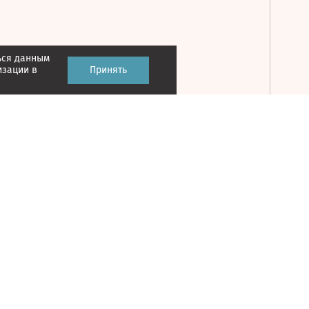
ься данным
Принять
изации в