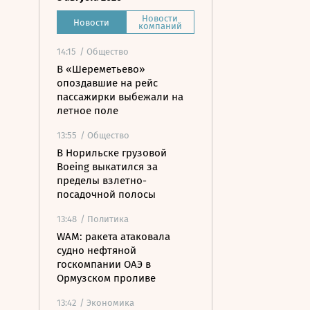
Новости
Новости
компаний
14:15
/ Общество
В «Шереметьево»
опоздавшие на рейс
пассажирки выбежали на
летное поле
13:55
/ Общество
В Норильске грузовой
Boeing выкатился за
пределы взлетно-
посадочной полосы
13:48
/ Политика
WAM: ракета атаковала
судно нефтяной
госкомпании ОАЭ в
Ормузском проливе
13:42
/ Экономика