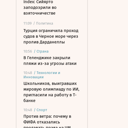
Index: Сийярто
заподозрили во
взяточничестве
11:09
/ Политика
Турция ограничила проход
судов в Черное море через
пролив Дарданеллы
10:56
/
Страна
В Геленджике закрыли
пляжи из-за угрозы атаки
10:48
/
Технологии и
Инновации
Школьников, выигравших
мировую олимпиаду по ИИ,
пригласили на работу в Т-
банке
10:48
/
Спорт
Против ветра: почему в
ФИФА отказались
продавать права на ЧМ