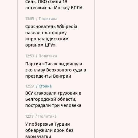
Силы ПВО сбили 19
летевших на Москву БПЛА
13:05
/ Политика
Сооснователь Wikipedia
назвал платформу
«пропагандистским
органом ЦРУ»
12:53
/ Политика
Партия «Тиса» выдвинула
экс-главу Верховного суда в
президенты Венгрии
12:29
/
Страна
ВСУ атаковали грузовик в
Белгородской области,
пострадали три человека
12:19
/ Политика
У побережья Турции
обнаружили дрон без
взрывчатки