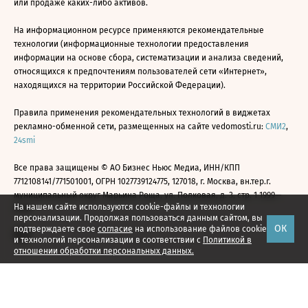
или продаже каких-либо активов.
На информационном ресурсе применяются рекомендательные
технологии (информационные технологии предоставления
информации на основе сбора, систематизации и анализа сведений,
относящихся к предпочтениям пользователей сети «Интернет»,
находящихся на территории Российской Федерации).
Правила применения рекомендательных технологий в виджетах
рекламно-обменной сети, размещенных на сайте vedomosti.ru:
СМИ2
,
24smi
Все права защищены © АО Бизнес Ньюс Медиа, ИНН/КПП
7712108141/771501001, ОГРН 1027739124775, 127018, г. Москва, вн.тер.г.
муниципальный округ Марьина Роща, ул. Полковая, д. 3, стр. 1 1999—
На нашем сайте используются cookie-файлы и технологии
2026
персонализации. Продолжая пользоваться данным сайтом, вы
ОК
подтверждаете свое
согласие
на использование файлов cookie
и технологий персонализации в соответствии с
Политикой в
отношении обработки персональных данных.