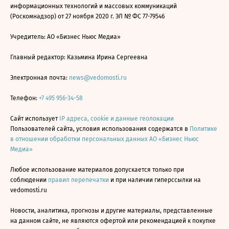
информационных технологий и массовых коммуникаций
(Роскомнадзор) от 27 ноября 2020 г. ЭЛ № ФС 77-79546
Учредитель: АО «Бизнес Ньюс Медиа»
Главный редактор: Казьмина Ирина Сергеевна
Электронная почта:
news@vedomosti.ru
Телефон:
+7 495 956-34-58
Сайт использует
IP адреса, cookie и данные геолокации
Пользователей сайта, условия использования содержатся в
Политике
в отношении обработки персональных данных АО «Бизнес Ньюс
Медиа»
Любое использование материалов допускается только при
соблюдении
правил перепечатки
и при наличии гиперссылки на
vedomosti.ru
Новости, аналитика, прогнозы и другие материалы, представленные
на данном сайте, не являются офертой или рекомендацией к покупке