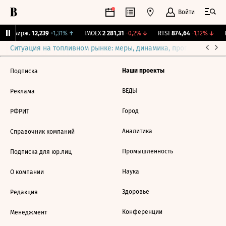
Войти
CNY Бирж.
12,239
+1,31%
↑
IMOEX
2 281,31
-0,2%
↓
RTSI
874,64
-1,12%
↓
R
Ситуация на топливном рынке: меры, динамика, прогнозы
Выб
Наши проекты
Подписка
ВЕДЫ
Реклама
Город
РФРИТ
Аналитика
Справочник компаний
Промышленность
Подписка для юр.лиц
Наука
О компании
Здоровье
Редакция
Конференции
Менеджмент