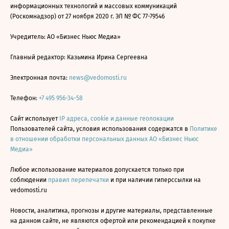
информационных технологий и массовых коммуникаций
(Роскомнадзор) от 27 ноября 2020 г. ЭЛ № ФС 77-79546
Учредитель: АО «Бизнес Ньюс Медиа»
Главный редактор: Казьмина Ирина Сергеевна
Электронная почта:
news@vedomosti.ru
Телефон:
+7 495 956-34-58
Сайт использует
IP адреса, cookie и данные геолокации
Пользователей сайта, условия использования содержатся в
Политике
в отношении обработки персональных данных АО «Бизнес Ньюс
Медиа»
Любое использование материалов допускается только при
соблюдении
правил перепечатки
и при наличии гиперссылки на
vedomosti.ru
Новости, аналитика, прогнозы и другие материалы, представленные
на данном сайте, не являются офертой или рекомендацией к покупке