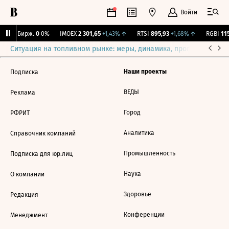
Войти
CNY Бирж.
0
0%
IMOEX
2 301,65
+1,43%
↑
RTSI
895,93
+1,68%
↑
RGBI
115
Ситуация на топливном рынке: меры, динамика, прогнозы
Выб
Наши проекты
Подписка
ВЕДЫ
Реклама
Город
РФРИТ
Аналитика
Справочник компаний
Промышленность
Подписка для юр.лиц
Наука
О компании
Здоровье
Редакция
Конференции
Менеджмент