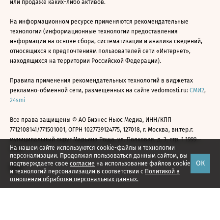
или продаже каких-либо активов.
На информационном ресурсе применяются рекомендательные
технологии (информационные технологии предоставления
информации на основе сбора, систематизации и анализа сведений,
относящихся к предпочтениям пользователей сети «Интернет»,
находящихся на территории Российской Федерации).
Правила применения рекомендательных технологий в виджетах
рекламно-обменной сети, размещенных на сайте vedomosti.ru:
СМИ2
,
24smi
Все права защищены © АО Бизнес Ньюс Медиа, ИНН/КПП
7712108141/771501001, ОГРН 1027739124775, 127018, г. Москва, вн.тер.г.
муниципальный округ Марьина Роща, ул. Полковая, д. 3, стр. 1 1999—
На нашем сайте используются cookie-файлы и технологии
2026
персонализации. Продолжая пользоваться данным сайтом, вы
ОК
подтверждаете свое
согласие
на использование файлов cookie
и технологий персонализации в соответствии с
Политикой в
отношении обработки персональных данных.