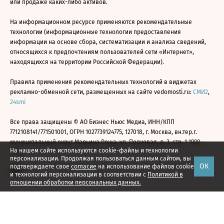
или продаже каких-либо активов.
На информационном ресурсе применяются рекомендательные
технологии (информационные технологии предоставления
информации на основе сбора, систематизации и анализа сведений,
относящихся к предпочтениям пользователей сети «Интернет»,
находящихся на территории Российской Федерации).
Правила применения рекомендательных технологий в виджетах
рекламно-обменной сети, размещенных на сайте vedomosti.ru:
СМИ2
,
24smi
Все права защищены © АО Бизнес Ньюс Медиа, ИНН/КПП
7712108141/771501001, ОГРН 1027739124775, 127018, г. Москва, вн.тер.г.
муниципальный округ Марьина Роща, ул. Полковая, д. 3, стр. 1 1999—
На нашем сайте используются cookie-файлы и технологии
2026
персонализации. Продолжая пользоваться данным сайтом, вы
ОК
подтверждаете свое
согласие
на использование файлов cookie
и технологий персонализации в соответствии с
Политикой в
отношении обработки персональных данных.