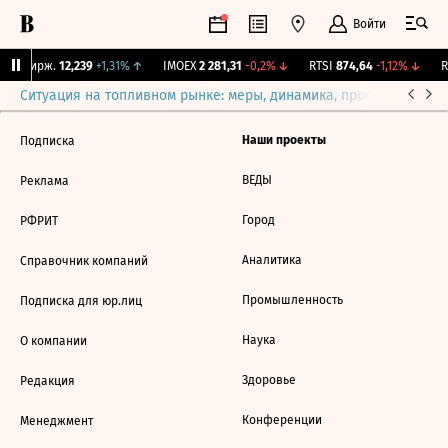
Войти
NY Бирж.
12,239
+1,31%
↑
IMOEX
2 281,31
-0,2%
↓
RTSI
874,64
-1,12%
↓
R
Ситуация на топливном рынке: меры, динамика, прогнозы
Выб
Наши проекты
Подписка
ВЕДЫ
Реклама
Город
РФРИТ
Аналитика
Справочник компаний
Промышленность
Подписка для юр.лиц
Наука
О компании
Здоровье
Редакция
Конференции
Менеджмент