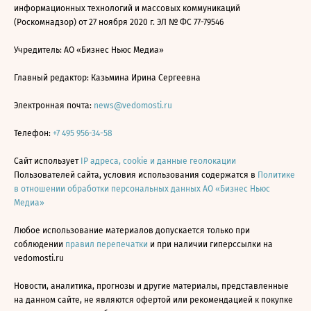
информационных технологий и массовых коммуникаций
(Роскомнадзор) от 27 ноября 2020 г. ЭЛ № ФС 77-79546
Учредитель: АО «Бизнес Ньюс Медиа»
Главный редактор: Казьмина Ирина Сергеевна
Электронная почта:
news@vedomosti.ru
Телефон:
+7 495 956-34-58
Сайт использует
IP адреса, cookie и данные геолокации
Пользователей сайта, условия использования содержатся в
Политике
в отношении обработки персональных данных АО «Бизнес Ньюс
Медиа»
Любое использование материалов допускается только при
соблюдении
правил перепечатки
и при наличии гиперссылки на
vedomosti.ru
Новости, аналитика, прогнозы и другие материалы, представленные
на данном сайте, не являются офертой или рекомендацией к покупке