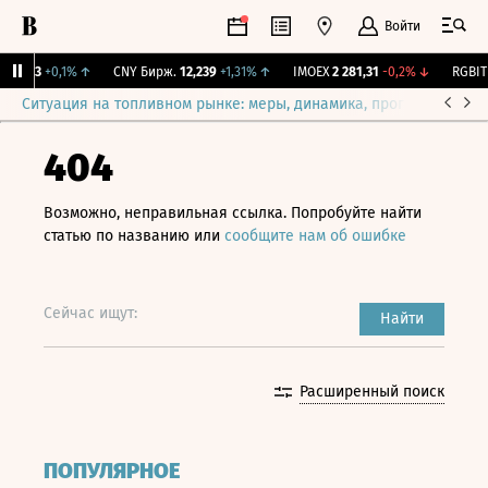
Войти
115,3
+0,1%
↑
CNY Бирж.
12,239
+1,31%
↑
IMOEX
2 281,31
-0,2%
↓
RGBITR
Ситуация на топливном рынке: меры, динамика, прогнозы
Выб
404
Возможно, неправильная ссылка. Попробуйте найти
статью по названию или
сообщите нам об ошибке
Сейчас ищут:
Найти
Расширенный поиск
ПОПУЛЯРНОЕ