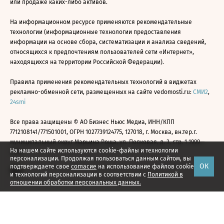
или продаже каких-либо активов.
На информационном ресурсе применяются рекомендательные
технологии (информационные технологии предоставления
информации на основе сбора, систематизации и анализа сведений,
относящихся к предпочтениям пользователей сети «Интернет»,
находящихся на территории Российской Федерации).
Правила применения рекомендательных технологий в виджетах
рекламно-обменной сети, размещенных на сайте vedomosti.ru:
СМИ2
,
24smi
Все права защищены © АО Бизнес Ньюс Медиа, ИНН/КПП
7712108141/771501001, ОГРН 1027739124775, 127018, г. Москва, вн.тер.г.
муниципальный округ Марьина Роща, ул. Полковая, д. 3, стр. 1 1999—
На нашем сайте используются cookie-файлы и технологии
2026
персонализации. Продолжая пользоваться данным сайтом, вы
ОК
подтверждаете свое
согласие
на использование файлов cookie
и технологий персонализации в соответствии с
Политикой в
отношении обработки персональных данных.