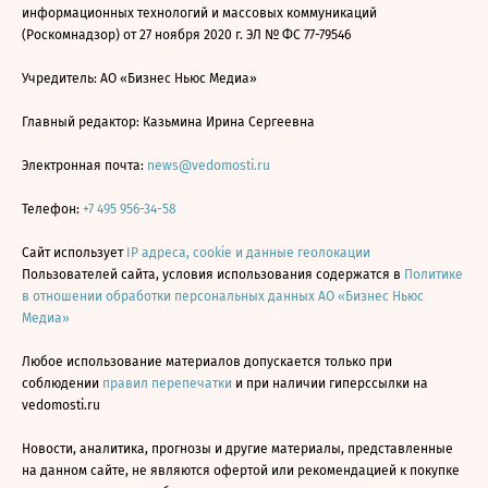
информационных технологий и массовых коммуникаций
(Роскомнадзор) от 27 ноября 2020 г. ЭЛ № ФС 77-79546
Учредитель: АО «Бизнес Ньюс Медиа»
Главный редактор: Казьмина Ирина Сергеевна
Электронная почта:
news@vedomosti.ru
Телефон:
+7 495 956-34-58
Сайт использует
IP адреса, cookie и данные геолокации
Пользователей сайта, условия использования содержатся в
Политике
в отношении обработки персональных данных АО «Бизнес Ньюс
Медиа»
Любое использование материалов допускается только при
соблюдении
правил перепечатки
и при наличии гиперссылки на
vedomosti.ru
Новости, аналитика, прогнозы и другие материалы, представленные
на данном сайте, не являются офертой или рекомендацией к покупке