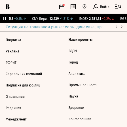
Войти
BI
115,3
+0,1%
↑
CNY Бирж.
12,239
+1,31%
↑
IMOEX
2 281,31
-0,2%
↓
RGBI
Ситуация на топливном рынке: меры, динамика, прогнозы
Выб
Наши проекты
Подписка
ВЕДЫ
Реклама
Город
РФРИТ
Аналитика
Справочник компаний
Промышленность
Подписка для юр.лиц
Наука
О компании
Здоровье
Редакция
Конференции
Менеджмент