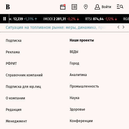
Войти
 Бирж.
12,239
+1,31%
↑
IMOEX
2 281,31
-0,2%
↓
RTSI
874,64
-1,12%
↓
RGB
Ситуация на топливном рынке: меры, динамика, прогнозы
Выб
Наши проекты
Подписка
ВЕДЫ
Реклама
Город
РФРИТ
Аналитика
Справочник компаний
Промышленность
Подписка для юр.лиц
Наука
О компании
Здоровье
Редакция
Конференции
Менеджмент