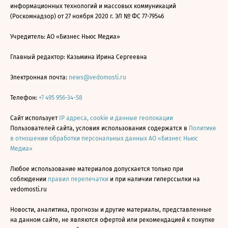
информационных технологий и массовых коммуникаций
(Роскомнадзор) от 27 ноября 2020 г. ЭЛ № ФС 77-79546
Учредитель: АО «Бизнес Ньюс Медиа»
Главный редактор: Казьмина Ирина Сергеевна
Электронная почта:
news@vedomosti.ru
Телефон:
+7 495 956-34-58
Сайт использует
IP адреса, cookie и данные геолокации
Пользователей сайта, условия использования содержатся в
Политике
в отношении обработки персональных данных АО «Бизнес Ньюс
Медиа»
Любое использование материалов допускается только при
соблюдении
правил перепечатки
и при наличии гиперссылки на
vedomosti.ru
Новости, аналитика, прогнозы и другие материалы, представленные
на данном сайте, не являются офертой или рекомендацией к покупке