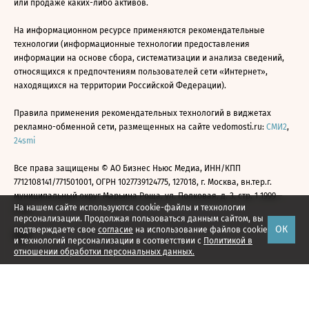
или продаже каких-либо активов.
На информационном ресурсе применяются рекомендательные
технологии (информационные технологии предоставления
информации на основе сбора, систематизации и анализа сведений,
относящихся к предпочтениям пользователей сети «Интернет»,
находящихся на территории Российской Федерации).
Правила применения рекомендательных технологий в виджетах
рекламно-обменной сети, размещенных на сайте vedomosti.ru:
СМИ2
,
24smi
Все права защищены © АО Бизнес Ньюс Медиа, ИНН/КПП
7712108141/771501001, ОГРН 1027739124775, 127018, г. Москва, вн.тер.г.
муниципальный округ Марьина Роща, ул. Полковая, д. 3, стр. 1 1999—
На нашем сайте используются cookie-файлы и технологии
2026
персонализации. Продолжая пользоваться данным сайтом, вы
ОК
подтверждаете свое
согласие
на использование файлов cookie
и технологий персонализации в соответствии с
Политикой в
отношении обработки персональных данных.