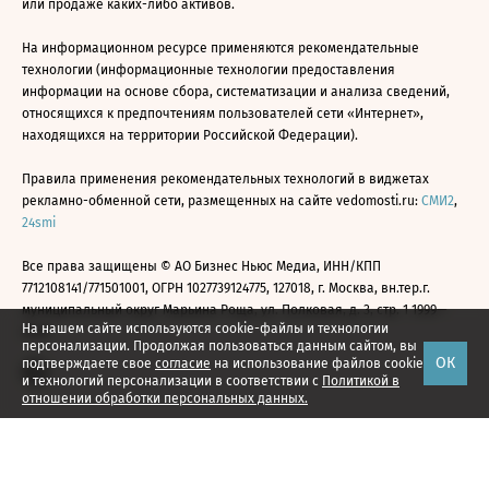
или продаже каких-либо активов.
На информационном ресурсе применяются рекомендательные
технологии (информационные технологии предоставления
информации на основе сбора, систематизации и анализа сведений,
относящихся к предпочтениям пользователей сети «Интернет»,
находящихся на территории Российской Федерации).
Правила применения рекомендательных технологий в виджетах
рекламно-обменной сети, размещенных на сайте vedomosti.ru:
СМИ2
,
24smi
Все права защищены © АО Бизнес Ньюс Медиа, ИНН/КПП
7712108141/771501001, ОГРН 1027739124775, 127018, г. Москва, вн.тер.г.
муниципальный округ Марьина Роща, ул. Полковая, д. 3, стр. 1 1999—
На нашем сайте используются cookie-файлы и технологии
2026
персонализации. Продолжая пользоваться данным сайтом, вы
ОК
подтверждаете свое
согласие
на использование файлов cookie
и технологий персонализации в соответствии с
Политикой в
отношении обработки персональных данных.