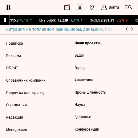
Войти
RGBI
115,3
+0,1%
↑
CNY Бирж.
12,239
+1,31%
↑
IMOEX
2 281,31
-0,2%
↓
RG
Ситуация на топливном рынке: меры, динамика, прогнозы
Выб
Наши проекты
Подписка
ВЕДЫ
Реклама
Город
РФРИТ
Аналитика
Справочник компаний
Промышленность
Подписка для юр.лиц
Наука
О компании
Здоровье
Редакция
Конференции
Менеджмент