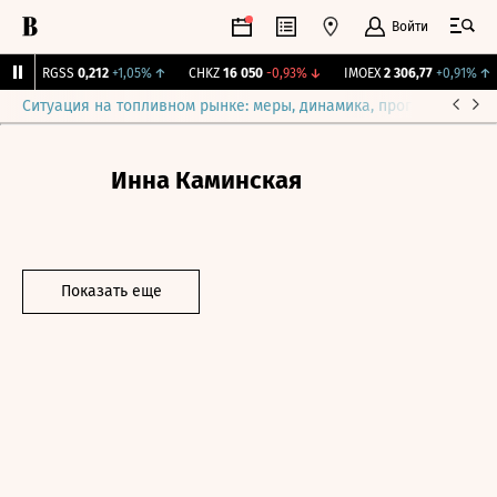
Войти
↑
RGSS
0,212
+1,05%
↑
CHKZ
16 050
-0,93%
↓
IMOEX
2 306,77
+0,91%
↑
Ситуация на топливном рынке: меры, динамика, прогнозы
Выб
Инна Каминская
Показать еще