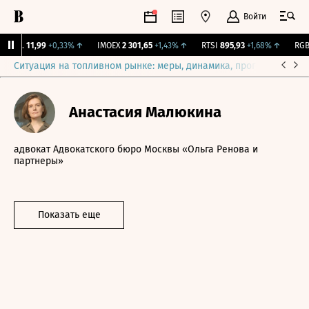
Войти
ирж.
11,99
+0,33%
↑
IMOEX
2 301,65
+1,43%
↑
RTSI
895,93
+1,68%
↑
RGBI
Ситуация на топливном рынке: меры, динамика, прогнозы
Выб
Анастасия Малюкина
адвокат Адвокатского бюро Москвы «Ольга Ренова и
партнеры»
Показать еще