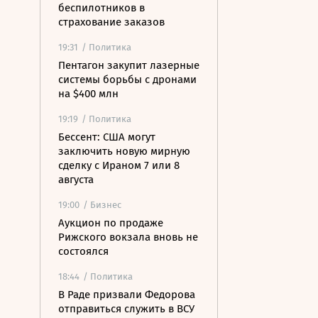
беспилотников в
страхование заказов
19:31
/ Политика
Пентагон закупит лазерные
системы борьбы с дронами
на $400 млн
19:19
/ Политика
Бессент: США могут
заключить новую мирную
сделку с Ираном 7 или 8
августа
19:00
/ Бизнес
Аукцион по продаже
Рижского вокзала вновь не
состоялся
18:44
/ Политика
В Раде призвали Федорова
отправиться служить в ВСУ