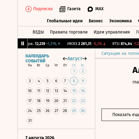
Подписка
Газета
MAX
Глобальные идеи
Бизнес
Экономика
ВЕДЫ
Правила торговли
Идеи управления
Г
Глобальные идеи
Бизнес
Экономик
↓
CNY Бирж.
12,239
+1,31%
↑
IMOEX
2 281,31
-0,2%
↓
RTSI
874,64
-1,12%
Ситуация на топл
КАЛЕНДАРЬ
Август
СОБЫТИЙ
Пн
Вт
Ср
Чт
Пт
Сб
Вс
А
1
2
3
4
5
6
7
8
9
гл
10
11
12
13
14
15
16
17
18
19
20
21
22
23
24
25
26
27
28
29
30
Показать ещ
31
7 августа 2026