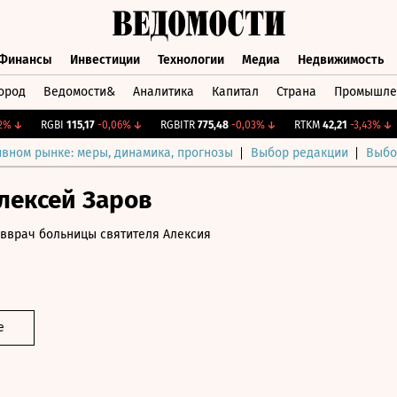
Финансы
Инвестиции
Технологии
Медиа
Недвижимость
ород
Ведомости&
Аналитика
Капитал
Страна
Промышле
а
Финансы
Инвестиции
Технологии
Медиа
Недвижимос
↓
RGBI
115,17
-0,06%
↓
RGBITR
775,48
-0,03%
↓
RTKM
42,21
-3,43%
↓
ивном рынке: меры, динамика, прогнозы
Выбор редакции
Выбо
лексей Заров
авврач больницы святителя Алексия
е