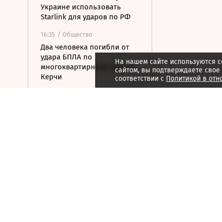
Украине использовать
Starlink для ударов по РФ
16:35
/ Общество
Два человека погибли от
удара БПЛА по
На нашем сайте используются c
многоквартирному дому в
сайтом, вы подтверждаете свое
Керчи
соответствии с
Политикой в отн
16:32
/ Бизнес
Сбор тепличных овощей в
РФ вырос на 3,5% до 1 млн
тонн
16:23
/ Политика
Суд США остановил проект
строительства бального
зала в Белом доме
16:11
/ Политика
СМИ: Иран хочет отмены
санкций США в обмен на