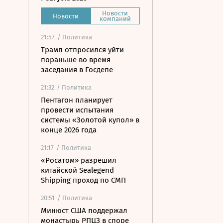
Новости
Новости
компаний
21:57
/ Политика
Трамп отпросился уйти
пораньше во время
заседания в Госдепе
21:32
/ Политика
Пентагон планирует
провести испытания
системы «Золотой купол» в
конце 2026 года
21:17
/ Политика
«Росатом» разрешил
китайской Sealegend
Shipping проход по СМП
20:51
/ Политика
Минюст США поддержал
монастырь РПЦЗ в споре