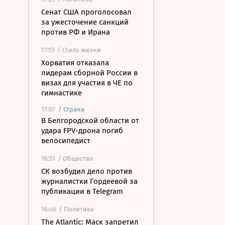
Сенат США проголосовал
за ужесточение санкций
против РФ и Ирана
17:15
/ Стиль жизни
Хорватия отказала
лидерам сборной России в
визах для участия в ЧЕ по
гимнастике
17:07
/
Страна
В Белгородской области от
удара FPV-дрона погиб
велосипедист
16:51
/ Общество
СК возбудил дело против
журналистки Гордеевой за
публикации в Telegram
16:46
/ Политика
The Atlantic: Маск запретил