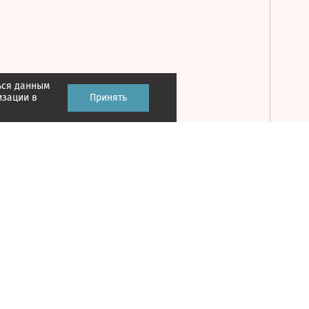
ься данным
Принять
изации в