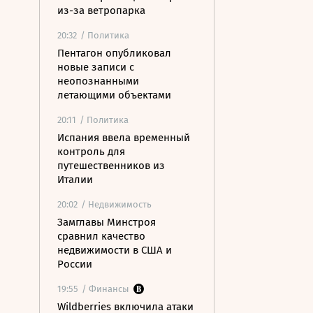
из-за ветропарка
20:32
/ Политика
Пентагон опубликовал
новые записи с
неопознанными
летающими объектами
20:11
/ Политика
Испания ввела временный
контроль для
путешественников из
Италии
20:02
/ Недвижимость
Замглавы Минстроя
сравнил качество
недвижимости в США и
России
19:55
/ Финансы
Wildberries включила атаки