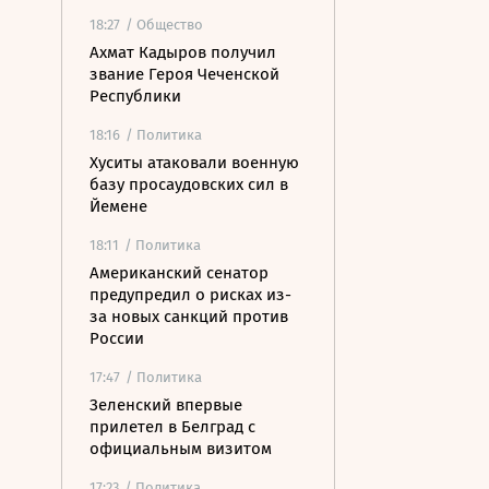
18:27
/ Общество
Ахмат Кадыров получил
звание Героя Чеченской
Республики
18:16
/ Политика
Хуситы атаковали военную
базу просаудовских сил в
Йемене
18:11
/ Политика
Американский сенатор
предупредил о рисках из-
за новых санкций против
России
17:47
/ Политика
Зеленский впервые
прилетел в Белград с
официальным визитом
17:23
/ Политика