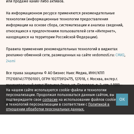
или продаже каких-либо активов.
На информационном ресурсе применяются рекомендательные
технологии (информационные технологии предоставления
информации на основе сбора, систематизации и анализа сведений,
относящихся к предпочтениям пользователей сети «Интернет»,
находящихся на территории Российской Федерации).
Правила применения рекомендательных технологий в виджетах
рекламно-обменной сети, размещенных на сайте vedomosti.ru:
СМИ2
,
24smi
Все права защищены © АО Бизнес Ньюс Медиа, ИНН/КПП
7712108141/771501001, ОГРН 1027739124775, 127018, г. Москва, вн.тер.г.
муниципальный округ Марьина Роща, ул. Полковая, д. 3, стр. 1 1999—
На нашем сайте используются cookie-файлы и технологии
2026
персонализации. Продолжая пользоваться данным сайтом, вы
ОК
подтверждаете свое
согласие
на использование файлов cookie
и технологий персонализации в соответствии с
Политикой в
отношении обработки персональных данных.