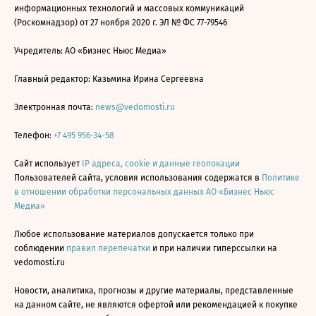
информационных технологий и массовых коммуникаций
(Роскомнадзор) от 27 ноября 2020 г. ЭЛ № ФС 77-79546
Учредитель: АО «Бизнес Ньюс Медиа»
Главный редактор: Казьмина Ирина Сергеевна
Электронная почта:
news@vedomosti.ru
Телефон:
+7 495 956-34-58
Сайт использует
IP адреса, cookie и данные геолокации
Пользователей сайта, условия использования содержатся в
Политике
в отношении обработки персональных данных АО «Бизнес Ньюс
Медиа»
Любое использование материалов допускается только при
соблюдении
правил перепечатки
и при наличии гиперссылки на
vedomosti.ru
Новости, аналитика, прогнозы и другие материалы, представленные
на данном сайте, не являются офертой или рекомендацией к покупке