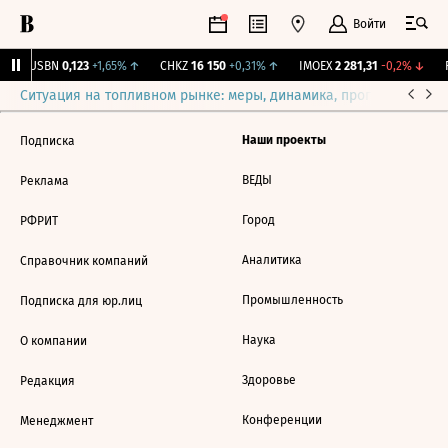
Войти
↑
USBN
0,123
+1,65%
↑
CHKZ
16 150
+0,31%
↑
IMOEX
2 281,31
-0,2%
↓
R
Ситуация на топливном рынке: меры, динамика, прогнозы
Выб
Наши проекты
Подписка
ВЕДЫ
Реклама
Город
РФРИТ
Аналитика
Справочник компаний
Промышленность
Подписка для юр.лиц
Наука
О компании
Здоровье
Редакция
Конференции
Менеджмент