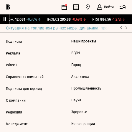
Войти
Y Бирж.
12,081
+0,76%
↑
IMOEX
2 285,88
-0,69%
↓
RTSI
884,56
-1,27%
↓
R
Ситуация на топливном рынке: меры, динамика, прогнозы
Выб
Наши проекты
Подписка
ВЕДЫ
Реклама
Город
РФРИТ
Аналитика
Справочник компаний
Промышленность
Подписка для юр.лиц
Наука
О компании
Здоровье
Редакция
Конференции
Менеджмент