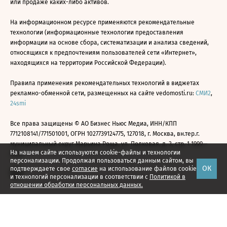
или продаже каких-либо активов.
На информационном ресурсе применяются рекомендательные
технологии (информационные технологии предоставления
информации на основе сбора, систематизации и анализа сведений,
относящихся к предпочтениям пользователей сети «Интернет»,
находящихся на территории Российской Федерации).
Правила применения рекомендательных технологий в виджетах
рекламно-обменной сети, размещенных на сайте vedomosti.ru:
СМИ2
,
24smi
Все права защищены © АО Бизнес Ньюс Медиа, ИНН/КПП
7712108141/771501001, ОГРН 1027739124775, 127018, г. Москва, вн.тер.г.
муниципальный округ Марьина Роща, ул. Полковая, д. 3, стр. 1 1999—
На нашем сайте используются cookie-файлы и технологии
2026
персонализации. Продолжая пользоваться данным сайтом, вы
ОК
подтверждаете свое
согласие
на использование файлов cookie
и технологий персонализации в соответствии с
Политикой в
отношении обработки персональных данных.