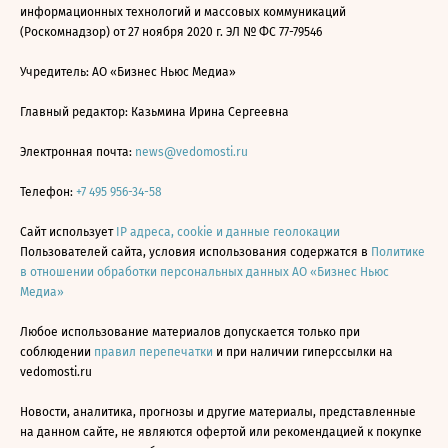
информационных технологий и массовых коммуникаций
(Роскомнадзор) от 27 ноября 2020 г. ЭЛ № ФС 77-79546
Учредитель: АО «Бизнес Ньюс Медиа»
Главный редактор: Казьмина Ирина Сергеевна
Электронная почта:
news@vedomosti.ru
Телефон:
+7 495 956-34-58
Сайт использует
IP адреса, cookie и данные геолокации
Пользователей сайта, условия использования содержатся в
Политике
в отношении обработки персональных данных АО «Бизнес Ньюс
Медиа»
Любое использование материалов допускается только при
соблюдении
правил перепечатки
и при наличии гиперссылки на
vedomosti.ru
Новости, аналитика, прогнозы и другие материалы, представленные
на данном сайте, не являются офертой или рекомендацией к покупке