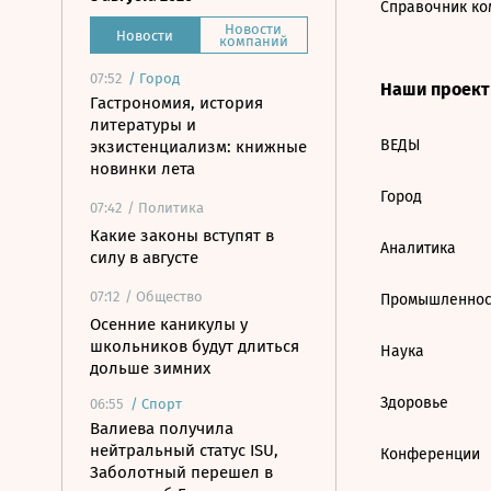
Справочник ко
Новости
Новости
компаний
07:52
/
Город
Наши проек
Гастрономия, история
литературы и
ВЕДЫ
экзистенциализм: книжные
новинки лета
Город
07:42
/ Политика
Какие законы вступят в
Аналитика
силу в августе
07:12
/ Общество
Промышленнос
Осенние каникулы у
школьников будут длиться
Наука
дольше зимних
Здоровье
06:55
/
Спорт
Валиева получила
нейтральный статус ISU,
Конференции
Заболотный перешел в