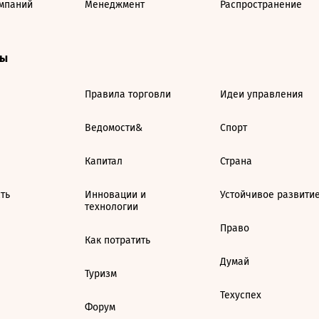
мпаний
Менеджмент
Распространение
ты
Правила торговли
Идеи управления
Ведомости&
Спорт
Капитал
Страна
ть
Инновации и
Устойчивое развити
технологии
Право
Как потратить
Думай
Туризм
Техуспех
Форум