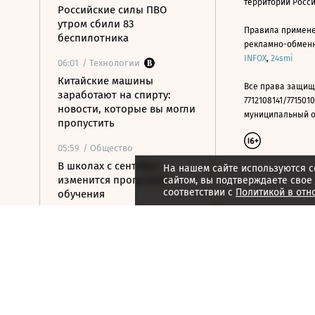
территории Росс
Российские силы ПВО
утром сбили 83
Правила примене
беспилотника
рекламно-обменно
INFOX
,
24smi
06:01
/ Технологии
Китайские машины
Все права защищ
заработают на спирту:
7712108141/7715010
новости, которые вы могли
муниципальный окр
пропустить
05:59
/ Общество
В школах с сентября
На нашем сайте используются c
изменится программа
сайтом, вы подтверждаете свое
соответствии с
Политикой в отн
обучения
05:39
/ Политика
Киев пообещал США не
бить по танкерам КТК в
Черном море
05:15
/ Политика
ВС РФ ударили по