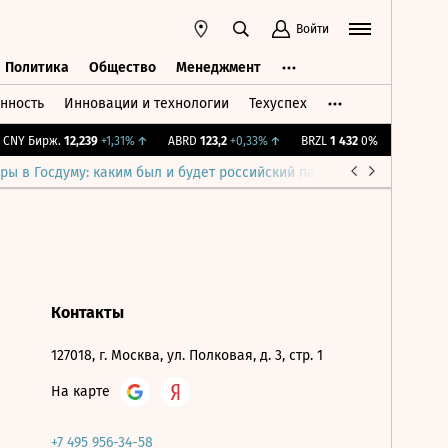
Войти
Политика
Общество
Менеджмент
нность
Инновации и технологии
Техуспех
ть
Политика
Общество
Менеджмент
CNY Бирж.
12,239
+1,31%
↑
ABRD
123,2
+0,33%
↑
BRZL
1 432
0%
IMOEX
2 28
ры в Госдуму: каким был и будет российский парламент
Война н
Контакты
127018, г. Москва, ул. Полковая, д. 3, стр. 1
На карте
+7 495 956-34-58