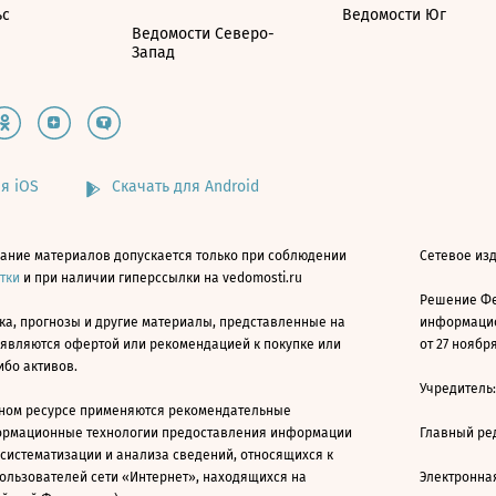
ьс
Ведомости Юг
Ведомости Северо-
Запад
я iOS
Скачать для Android
ание материалов допускается только при соблюдении
Сетевое изд
атки
и при наличии гиперссылки на vedomosti.ru
Решение Фе
ка, прогнозы и другие материалы, представленные на
информацио
 являются офертой или рекомендацией к покупке или
от 27 ноября
ибо активов.
Учредитель
ном ресурсе применяются рекомендательные
ормационные технологии предоставления информации
Главный ре
 систематизации и анализа сведений, относящихся к
ользователей сети «Интернет», находящихся на
Электронна