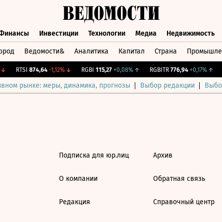
Финансы
Инвестиции
Технологии
Медиа
Недвижимость
ород
Ведомости&
Аналитика
Капитал
Страна
Промышле
а
Финансы
Инвестиции
Технологии
Медиа
Недвижимос
↓
RTSI
874,64
-1,12%
↓
RGBI
115,27
+0,08%
↑
RGBITR
776,94
+0,17%
↑
ивном рынке: меры, динамика, прогнозы
Выбор редакции
Выбо
Подписка для юр.лиц
Архив
О компании
Обратная связь
Редакция
Справочный центр