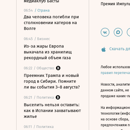
медиаклуб Басты
Премия Импул
06:54
/
Страна
Два человека погибли при
столкновении катеров на
Волге
06:45
/ Бизнес
Из-за жары Европа
Скачать дл
выкачала из хранилищ
рекордный объем газа
Любое использов
06:22
/ Общество
правил перепеч
Преемник Трампа и новый
город в Сибири. Помните
Новости, аналити
ли вы события 3–8 августа?
данном сайте, не
продаже каких-л
06:21
/ Политика
Выселить нельзя оставить:
На информацион
как в Испании захватывают
технологии (инф
жилье
на основе сбора,
предпочтениям п
06:11
/ Политика