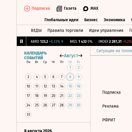
Подписка
Газета
MAX
Глобальные идеи
Бизнес
Экономика
ВЕДЫ
Правила торговли
Идеи управления
Г
Глобальные идеи
Бизнес
Экономик
2,239
+1,31%
↑
ABRD
123,2
+0,33%
↑
BRZL
1 432
0%
IMOEX
2 281,31
-0,2%
Ситуация на топл
КАЛЕНДАРЬ
Август
СОБЫТИЙ
Пн
Вт
Ср
Чт
Пт
Сб
Вс
1
2
3
4
5
6
7
8
9
10
11
12
13
14
15
16
Подписка
17
18
19
20
21
22
23
24
25
26
27
28
29
30
Реклама
31
РФРИТ
8 августа 2026