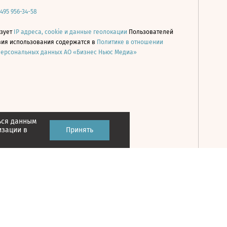
 495 956-34-58
ьзует
IP адреса, cookie и данные геолокации
Пользователей
овия использования содержатся в
Политике в отношении
персональных данных АО «Бизнес Ньюс Медиа»
ься данным
Принять
изации в