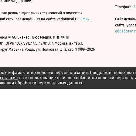
ийской Федерации).
Телефон:
+7
ния рекомендательных технологий в виджетах
й сети, размещенных на сайте vedomosti.ru:
СМИ2
,
Сайт испол
сайта, усл
обработки 
ены © АО Бизнес Ньюс Медиа, ИНН/КПП
01, ОГРН 1027739124775, 127018, г. Москва, вн.тер.г.
уг Марьина Роща, ул. Полковая, д. 3, стр. 1 1999—2026
ookie-файлы и технологии персонализации. Продолжая пользоват
согласие
на использование файлов cookie и технологий персонал
ошении обработки персональных данных.