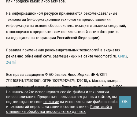
или продаже каких-либо активов.
На информационном ресурсе применяются рекомендательные
технологии (информационные технологии предоставления
информации на основе сбора, систематизации и анализа сведений,
относящихся к предпочтениям пользователей сети «Интернет»,
находящихся на территории Российской Федерации).
Правила применения рекомендательных технологий в виджетах
рекламно-обменной сети, размещенных на сайте vedomosti.ru:
СМИ2
,
24smi
Все права защищены © АО Бизнес Ньюс Медиа, ИНН/КПП
7712108141/771501001, ОГРН 1027739124775, 127018, г. Москва, вн.тер.г.
муниципальный округ Марьина Роща, ул. Полковая, д. 3, стр. 1 1999—
На нашем сайте используются cookie-файлы и технологии
2026
персонализации. Продолжая пользоваться данным сайтом, вы
ОК
подтверждаете свое
согласие
на использование файлов cookie
и технологий персонализации в соответствии с
Политикой в
отношении обработки персональных данных.