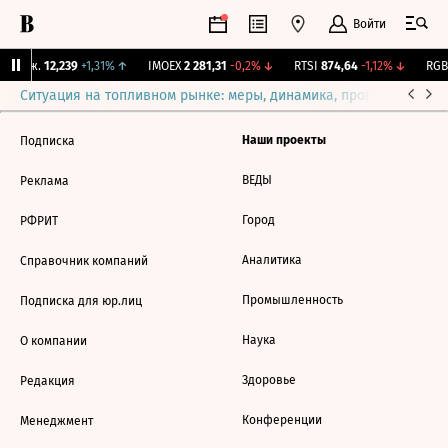
Войти
 Бирж.
12,239
+1,31%
↑
IMOEX
2 281,31
-0,2%
↓
RTSI
874,64
-1,12%
↓
RGBI
Ситуация на топливном рынке: меры, динамика, прогнозы
Выб
Наши проекты
Подписка
ВЕДЫ
Реклама
Город
РФРИТ
Аналитика
Справочник компаний
Промышленность
Подписка для юр.лиц
Наука
О компании
Здоровье
Редакция
Конференции
Менеджмент