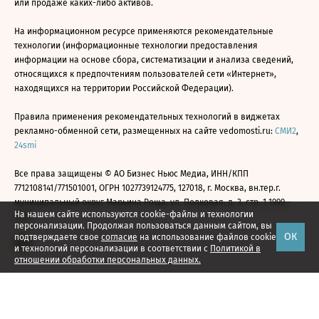
или продаже каких-либо активов.
На информационном ресурсе применяются рекомендательные
технологии (информационные технологии предоставления
информации на основе сбора, систематизации и анализа сведений,
относящихся к предпочтениям пользователей сети «Интернет»,
находящихся на территории Российской Федерации).
Правила применения рекомендательных технологий в виджетах
рекламно-обменной сети, размещенных на сайте vedomosti.ru:
СМИ2
,
24smi
Все права защищены © АО Бизнес Ньюс Медиа, ИНН/КПП
7712108141/771501001, ОГРН 1027739124775, 127018, г. Москва, вн.тер.г.
муниципальный округ Марьина Роща, ул. Полковая, д. 3, стр. 1 1999—
На нашем сайте используются cookie-файлы и технологии
2026
персонализации. Продолжая пользоваться данным сайтом, вы
ОК
подтверждаете свое
согласие
на использование файлов cookie
и технологий персонализации в соответствии с
Политикой в
отношении обработки персональных данных.