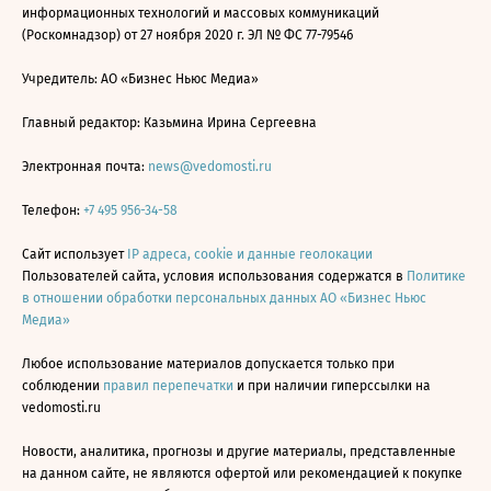
информационных технологий и массовых коммуникаций
(Роскомнадзор) от 27 ноября 2020 г. ЭЛ № ФС 77-79546
Учредитель: АО «Бизнес Ньюс Медиа»
Главный редактор: Казьмина Ирина Сергеевна
Электронная почта:
news@vedomosti.ru
Телефон:
+7 495 956-34-58
Сайт использует
IP адреса, cookie и данные геолокации
Пользователей сайта, условия использования содержатся в
Политике
в отношении обработки персональных данных АО «Бизнес Ньюс
Медиа»
Любое использование материалов допускается только при
соблюдении
правил перепечатки
и при наличии гиперссылки на
vedomosti.ru
Новости, аналитика, прогнозы и другие материалы, представленные
на данном сайте, не являются офертой или рекомендацией к покупке