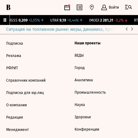
Войти
↑
RGSS
0,209
+2,05%
↑
UTAR
9,19
+0,44%
↑
IMOEX
2 281,31
-0,2%
↓
RTS
Ситуация на топливном рынке: меры, динамика, прогнозы
Выб
Наши проекты
Подписка
ВЕДЫ
Реклама
Город
РФРИТ
Аналитика
Справочник компаний
Промышленность
Подписка для юр.лиц
Наука
О компании
Здоровье
Редакция
Конференции
Менеджмент