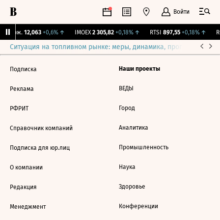
Войти
Y Бирж.
12,063
+0,6%
↑
IMOEX
2 305,82
+0,18%
↑
RTSI
897,55
+0,18%
↑
R
Ситуация на топливном рынке: меры, динамика, прогнозы
Выб
Наши проекты
Подписка
ВЕДЫ
Реклама
Город
РФРИТ
Аналитика
Справочник компаний
Промышленность
Подписка для юр.лиц
Наука
О компании
Здоровье
Редакция
Конференции
Менеджмент