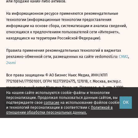
или продаже каких-либо активов.
На информационном ресурсе применяются рекомендательные
технологии (информационные технологии предоставления
информации на основе сбора, систематизации и анализа сведений,
относящихся к предпочтениям пользователей сети «Интернет»,
находящихся на территории Российской Федерации).
Правила применения рекомендательных технологий в виджетах
рекламно-обменной сети, размещенных на сайте vedomosti.ru:
СМИ2
,
24smi
Все права защищены © АО Бизнес Ньюс Медиа, ИНН/КПП
7712108141/771501001, ОГРН 1027739124775, 127018, г. Москва, вн.тер.г.
муниципальный округ Марьина Роща, ул. Полковая, д. 3, стр. 1 1999—
На нашем сайте используются cookie-файлы и технологии
2026
персонализации. Продолжая пользоваться данным сайтом, вы
ОК
подтверждаете свое
согласие
на использование файлов cookie
и технологий персонализации в соответствии с
Политикой в
отношении обработки персональных данных.