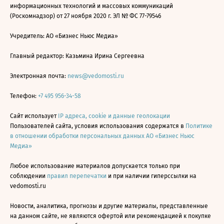
информационных технологий и массовых коммуникаций
(Роскомнадзор) от 27 ноября 2020 г. ЭЛ № ФС 77-79546
Учредитель: АО «Бизнес Ньюс Медиа»
Главный редактор: Казьмина Ирина Сергеевна
Электронная почта:
news@vedomosti.ru
Телефон:
+7 495 956-34-58
Сайт использует
IP адреса, cookie и данные геолокации
Пользователей сайта, условия использования содержатся в
Политике
в отношении обработки персональных данных АО «Бизнес Ньюс
Медиа»
Любое использование материалов допускается только при
соблюдении
правил перепечатки
и при наличии гиперссылки на
vedomosti.ru
Новости, аналитика, прогнозы и другие материалы, представленные
на данном сайте, не являются офертой или рекомендацией к покупке