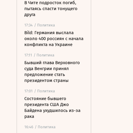
В Чите подросток погиб,
пытаясь спасти тонущего
друга
17:34
/ Политика
Bild: Германия выслала
около 400 россиян с начала
конфликта на Украине
17:11
/ Политика
Бывший глава Верховного
суда Венгрии принял
предложение стать
президентом страны
17:01
/ Политика
Состояние бывшего
президента США Джо
Байдена ухудшилось из-за
рака
16:46
/ Политика