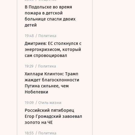
В Подольске во время
пожара в детской
больнице спасли двоих
детей
19:48
/ Политика
Дмитриев: ЕС столкнулся с
энергокризисом, который
сам спровоцировал
19:29
/ Политика
Хиллари Клинтон: Трамп
жаждет благосклонности
Путина сильнее, чем
Нобелевки
19:09
/ Стиль жизни
Российский пятиборец
Егор Громадский завоевал
золото на ЧЕ
18:55
/ Политика