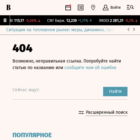
Войти
RGBI
115,17
-0,06%
↓
CNY Бирж.
12,239
+1,31%
↑
IMOEX
2 281,31
-0,2%
↓
Ситуация на топливном рынке: меры, динамика, прогнозы
Выб
404
Возможно, неправильная ссылка. Попробуйте найти
статью по названию или
сообщите нам об ошибке
Сейчас ищут:
Найти
Расширенный поиск
ПОПУЛЯРНОЕ