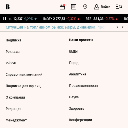
Войти
 Бирж.
12,237
+1,29%
↑
IMOEX
2 277,53
-0,37%
↓
RTSI
881,33
-0,37%
↓
RG
Ситуация на топливном рынке: меры, динамика, прогнозы
Выб
Наши проекты
Подписка
ВЕДЫ
Реклама
Город
РФРИТ
Аналитика
Справочник компаний
Промышленность
Подписка для юр.лиц
Наука
О компании
Здоровье
Редакция
Конференции
Менеджмент