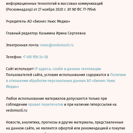
информационных технологий и массовых коммуникаций
(Роскомнадзор) от 27 ноября 2020 г. ЭЛ № ФС 77-79546
Учредитель: АО «Бизнес Ньюс Медиа»
Главный редактор: Казьмина Ирина Сергеевна
Электронная почта:
news@vedomosti.ru
Телефон:
+7 495 956-34-58
Сайт использует
IP адреса, cookie и данные геолокации
Пользователей сайта, условия использования содержатся в
Политике
в отношении обработки персональных данных АО «Бизнес Ньюс
Медиа»
Любое использование материалов допускается только при
соблюдении
правил перепечатки
и при наличии гиперссылки на
vedomosti.ru
Новости, аналитика, прогнозы и другие материалы, представленные
на данном сайте, не являются офертой или рекомендацией к покупке