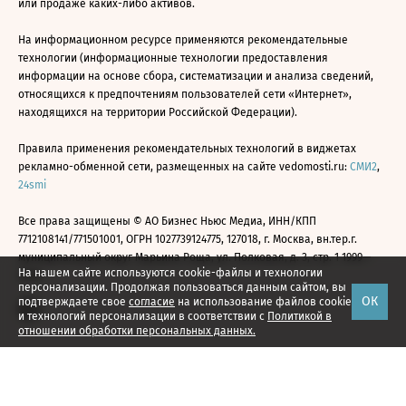
или продаже каких-либо активов.
На информационном ресурсе применяются рекомендательные
технологии (информационные технологии предоставления
информации на основе сбора, систематизации и анализа сведений,
относящихся к предпочтениям пользователей сети «Интернет»,
находящихся на территории Российской Федерации).
Правила применения рекомендательных технологий в виджетах
рекламно-обменной сети, размещенных на сайте vedomosti.ru:
СМИ2
,
24smi
Все права защищены © АО Бизнес Ньюс Медиа, ИНН/КПП
7712108141/771501001, ОГРН 1027739124775, 127018, г. Москва, вн.тер.г.
муниципальный округ Марьина Роща, ул. Полковая, д. 3, стр. 1 1999—
На нашем сайте используются cookie-файлы и технологии
2026
персонализации. Продолжая пользоваться данным сайтом, вы
ОК
подтверждаете свое
согласие
на использование файлов cookie
и технологий персонализации в соответствии с
Политикой в
отношении обработки персональных данных.