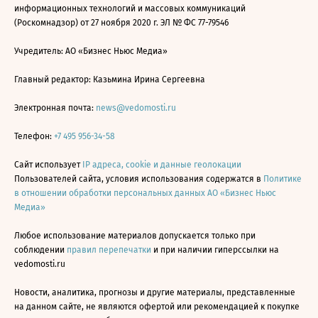
информационных технологий и массовых коммуникаций
(Роскомнадзор) от 27 ноября 2020 г. ЭЛ № ФС 77-79546
Учредитель: АО «Бизнес Ньюс Медиа»
Главный редактор: Казьмина Ирина Сергеевна
Электронная почта:
news@vedomosti.ru
Телефон:
+7 495 956-34-58
Сайт использует
IP адреса, cookie и данные геолокации
Пользователей сайта, условия использования содержатся в
Политике
в отношении обработки персональных данных АО «Бизнес Ньюс
Медиа»
Любое использование материалов допускается только при
соблюдении
правил перепечатки
и при наличии гиперссылки на
vedomosti.ru
Новости, аналитика, прогнозы и другие материалы, представленные
на данном сайте, не являются офертой или рекомендацией к покупке