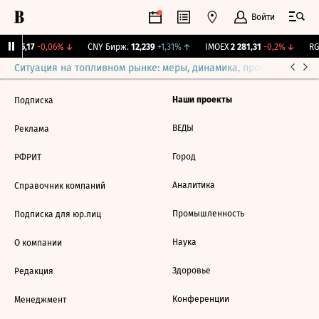
Войти
BI
115,17
-0,06%
↓
CNY Бирж.
12,239
+1,31%
↑
IMOEX
2 281,31
-0,2%
↓
RGB
Ситуация на топливном рынке: меры, динамика, прогнозы
Выб
Наши проекты
Подписка
ВЕДЫ
Реклама
Город
РФРИТ
Аналитика
Справочник компаний
Промышленность
Подписка для юр.лиц
Наука
О компании
Здоровье
Редакция
Конференции
Менеджмент