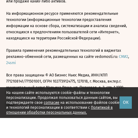
или продаже каких-либо активов.
На информационном ресурсе применяются рекомендательные
технологии (информационные технологии предоставления
информации на основе сбора, систематизации и анализа сведений,
относящихся к предпочтениям пользователей сети «Интернет»,
находящихся на территории Российской Федерации).
Правила применения рекомендательных технологий в виджетах
рекламно-обменной сети, размещенных на сайте vedomosti.ru:
СМИ2
,
24smi
Все права защищены © АО Бизнес Ньюс Медиа, ИНН/КПП
7712108141/771501001, ОГРН 1027739124775, 127018, г. Москва, вн.тер.г.
муниципальный округ Марьина Роща, ул. Полковая, д. 3, стр. 1 1999—
На нашем сайте используются cookie-файлы и технологии
2026
персонализации. Продолжая пользоваться данным сайтом, вы
ОК
подтверждаете свое
согласие
на использование файлов cookie
и технологий персонализации в соответствии с
Политикой в
отношении обработки персональных данных.