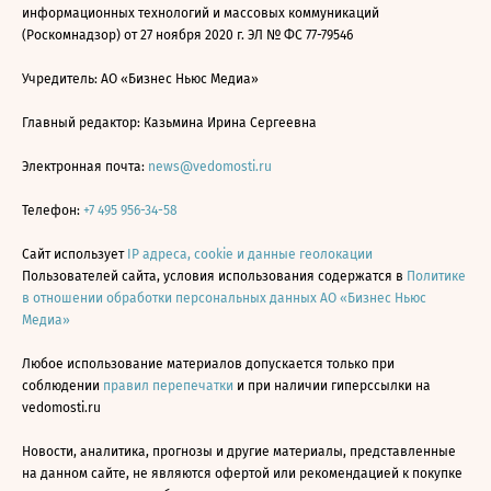
информационных технологий и массовых коммуникаций
(Роскомнадзор) от 27 ноября 2020 г. ЭЛ № ФС 77-79546
Учредитель: АО «Бизнес Ньюс Медиа»
Главный редактор: Казьмина Ирина Сергеевна
Электронная почта:
news@vedomosti.ru
Телефон:
+7 495 956-34-58
Сайт использует
IP адреса, cookie и данные геолокации
Пользователей сайта, условия использования содержатся в
Политике
в отношении обработки персональных данных АО «Бизнес Ньюс
Медиа»
Любое использование материалов допускается только при
соблюдении
правил перепечатки
и при наличии гиперссылки на
vedomosti.ru
Новости, аналитика, прогнозы и другие материалы, представленные
на данном сайте, не являются офертой или рекомендацией к покупке