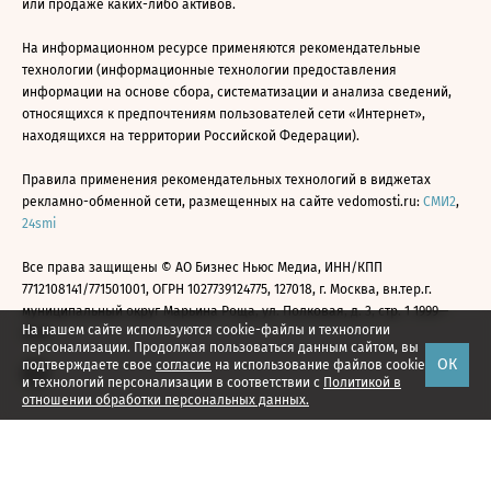
или продаже каких-либо активов.
На информационном ресурсе применяются рекомендательные
технологии (информационные технологии предоставления
информации на основе сбора, систематизации и анализа сведений,
относящихся к предпочтениям пользователей сети «Интернет»,
находящихся на территории Российской Федерации).
Правила применения рекомендательных технологий в виджетах
рекламно-обменной сети, размещенных на сайте vedomosti.ru:
СМИ2
,
24smi
Все права защищены © АО Бизнес Ньюс Медиа, ИНН/КПП
7712108141/771501001, ОГРН 1027739124775, 127018, г. Москва, вн.тер.г.
муниципальный округ Марьина Роща, ул. Полковая, д. 3, стр. 1 1999—
На нашем сайте используются cookie-файлы и технологии
2026
персонализации. Продолжая пользоваться данным сайтом, вы
ОК
подтверждаете свое
согласие
на использование файлов cookie
и технологий персонализации в соответствии с
Политикой в
отношении обработки персональных данных.