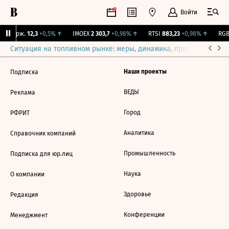
Войти
Y Бирж.
12,3
+0,5%
↑
IMOEX
2 303,7
+0,98%
↑
RTSI
883,23
+0,98%
↑
RGBI
Ситуация на топливном рынке: меры, динамика, прогнозы
Выб
Наши проекты
Подписка
ВЕДЫ
Реклама
Город
РФРИТ
Аналитика
Справочник компаний
Промышленность
Подписка для юр.лиц
Наука
О компании
Здоровье
Редакция
Конференции
Менеджмент