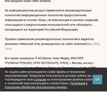
или продаже каких-либо активов.
На информационном ресурсе применяются рекомендательные
технологии (информационные технологии предоставления
информации на основе сбора, систематизации и анализа сведений,
относящихся к предпочтениям пользователей сети «Интернет»,
находящихся на территории Российской Федерации).
Правила применения рекомендательных технологий в виджетах
рекламно-обменной сети, размещенных на сайте vedomosti.ru:
СМИ2
,
24smi
Все права защищены © АО Бизнес Ньюс Медиа, ИНН/КПП
7712108141/771501001, ОГРН 1027739124775, 127018, г. Москва, вн.тер.г.
муниципальный округ Марьина Роща, ул. Полковая, д. 3, стр. 1 1999—
На нашем сайте используются cookie-файлы и технологии
2026
персонализации. Продолжая пользоваться данным сайтом, вы
ОК
подтверждаете свое
согласие
на использование файлов cookie
и технологий персонализации в соответствии с
Политикой в
отношении обработки персональных данных.