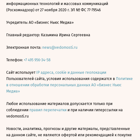
информационных технологий и массовых коммуникаций
(Роскомнадзор) от 27 ноября 2020 г. ЭЛ № ФС 77-79546
Учредитель: АО «Бизнес Ньюс Медиа»
Главный редактор: Казьмина Ирина Сергеевна
Электронная почта:
news@vedomosti.ru
Телефон:
+7 495 956-34-58
Сайт использует
IP адреса, cookie и данные геолокации
Пользователей сайта, условия использования содержатся в
Политике
в отношении обработки персональных данных АО «Бизнес Ньюс
Медиа»
Любое использование материалов допускается только при
соблюдении
правил перепечатки
и при наличии гиперссылки на
vedomosti.ru
Новости, аналитика, прогнозы и другие материалы, представленные
на данном сайте, не являются офертой или рекомендацией к покупке