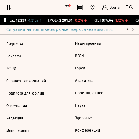
Войти
Y Бирж.
12,239
+1,31%
↑
IMOEX
2 281,31
-0,2%
↓
RTSI
874,64
-1,12%
↓
RGB
Ситуация на топливном рынке: меры, динамика, прогнозы
Выб
Наши проекты
Подписка
ВЕДЫ
Реклама
Город
РФРИТ
Аналитика
Справочник компаний
Промышленность
Подписка для юр.лиц
Наука
О компании
Здоровье
Редакция
Конференции
Менеджмент