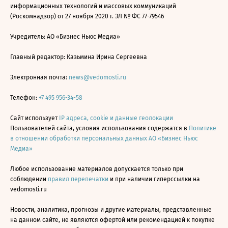
информационных технологий и массовых коммуникаций
(Роскомнадзор) от 27 ноября 2020 г. ЭЛ № ФС 77-79546
Учредитель: АО «Бизнес Ньюс Медиа»
Главный редактор: Казьмина Ирина Сергеевна
Электронная почта:
news@vedomosti.ru
Телефон:
+7 495 956-34-58
Сайт использует
IP адреса, cookie и данные геолокации
Пользователей сайта, условия использования содержатся в
Политике
в отношении обработки персональных данных АО «Бизнес Ньюс
Медиа»
Любое использование материалов допускается только при
соблюдении
правил перепечатки
и при наличии гиперссылки на
vedomosti.ru
Новости, аналитика, прогнозы и другие материалы, представленные
на данном сайте, не являются офертой или рекомендацией к покупке