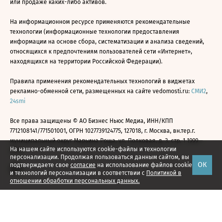
или продаже каких-либо активов.
На информационном ресурсе применяются рекомендательные
технологии (информационные технологии предоставления
информации на основе сбора, систематизации и анализа сведений,
относящихся к предпочтениям пользователей сети «Интернет»,
находящихся на территории Российской Федерации).
Правила применения рекомендательных технологий в виджетах
рекламно-обменной сети, размещенных на сайте vedomosti.ru:
СМИ2
,
24smi
Все права защищены © АО Бизнес Ньюс Медиа, ИНН/КПП
7712108141/771501001, ОГРН 1027739124775, 127018, г. Москва, вн.тер.г.
муниципальный округ Марьина Роща, ул. Полковая, д. 3, стр. 1 1999—
На нашем сайте используются cookie-файлы и технологии
2026
персонализации. Продолжая пользоваться данным сайтом, вы
ОК
подтверждаете свое
согласие
на использование файлов cookie
и технологий персонализации в соответствии с
Политикой в
отношении обработки персональных данных.