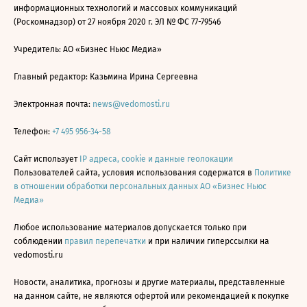
информационных технологий и массовых коммуникаций
(Роскомнадзор) от 27 ноября 2020 г. ЭЛ № ФС 77-79546
Учредитель: АО «Бизнес Ньюс Медиа»
Главный редактор: Казьмина Ирина Сергеевна
Электронная почта:
news@vedomosti.ru
Телефон:
+7 495 956-34-58
Сайт использует
IP адреса, cookie и данные геолокации
Пользователей сайта, условия использования содержатся в
Политике
в отношении обработки персональных данных АО «Бизнес Ньюс
Медиа»
Любое использование материалов допускается только при
соблюдении
правил перепечатки
и при наличии гиперссылки на
vedomosti.ru
Новости, аналитика, прогнозы и другие материалы, представленные
на данном сайте, не являются офертой или рекомендацией к покупке