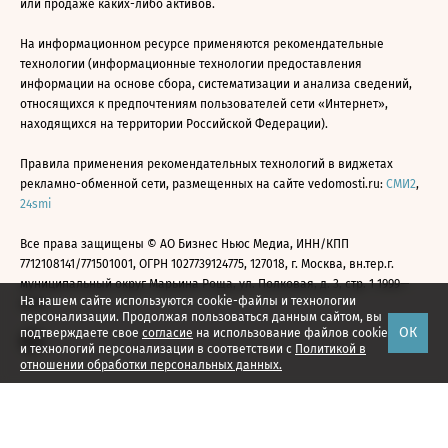
или продаже каких-либо активов.
На информационном ресурсе применяются рекомендательные
технологии (информационные технологии предоставления
информации на основе сбора, систематизации и анализа сведений,
относящихся к предпочтениям пользователей сети «Интернет»,
находящихся на территории Российской Федерации).
Правила применения рекомендательных технологий в виджетах
рекламно-обменной сети, размещенных на сайте vedomosti.ru:
СМИ2
,
24smi
Все права защищены © АО Бизнес Ньюс Медиа, ИНН/КПП
7712108141/771501001, ОГРН 1027739124775, 127018, г. Москва, вн.тер.г.
муниципальный округ Марьина Роща, ул. Полковая, д. 3, стр. 1 1999—
На нашем сайте используются cookie-файлы и технологии
2026
персонализации. Продолжая пользоваться данным сайтом, вы
ОК
подтверждаете свое
согласие
на использование файлов cookie
и технологий персонализации в соответствии с
Политикой в
отношении обработки персональных данных.