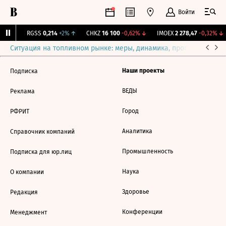
Войти
77%
↑
RGSS
0,214
+2%
↑
CHKZ
16 100
-0,62%
↓
IMOEX
2 278,47
-0,32%
↓
Ситуация на топливном рынке: меры, динамика, прогнозы
Выб
Наши проекты
Подписка
ВЕДЫ
Реклама
Город
РФРИТ
Аналитика
Справочник компаний
Промышленность
Подписка для юр.лиц
Наука
О компании
Здоровье
Редакция
Конференции
Менеджмент