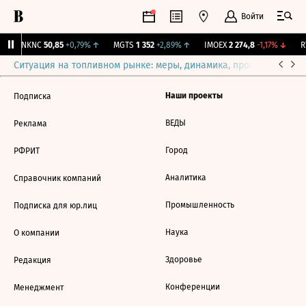
Войти
↑
NKNC
50,85
+0,79%
↑
MGTS
1 352
+2,89%
↑
IMOEX
2 274,8
-1,17%
↓
RT
Ситуация на топливном рынке: меры, динамика, прогнозы
Выб
Наши проекты
Подписка
ВЕДЫ
Реклама
Город
РФРИТ
Аналитика
Справочник компаний
Промышленность
Подписка для юр.лиц
Наука
О компании
Здоровье
Редакция
Конференции
Менеджмент