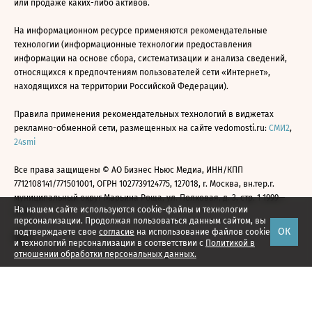
или продаже каких-либо активов.
На информационном ресурсе применяются рекомендательные
технологии (информационные технологии предоставления
информации на основе сбора, систематизации и анализа сведений,
относящихся к предпочтениям пользователей сети «Интернет»,
находящихся на территории Российской Федерации).
Правила применения рекомендательных технологий в виджетах
рекламно-обменной сети, размещенных на сайте vedomosti.ru:
СМИ2
,
24smi
Все права защищены © АО Бизнес Ньюс Медиа, ИНН/КПП
7712108141/771501001, ОГРН 1027739124775, 127018, г. Москва, вн.тер.г.
муниципальный округ Марьина Роща, ул. Полковая, д. 3, стр. 1 1999—
На нашем сайте используются cookie-файлы и технологии
2026
персонализации. Продолжая пользоваться данным сайтом, вы
ОК
подтверждаете свое
согласие
на использование файлов cookie
и технологий персонализации в соответствии с
Политикой в
отношении обработки персональных данных.