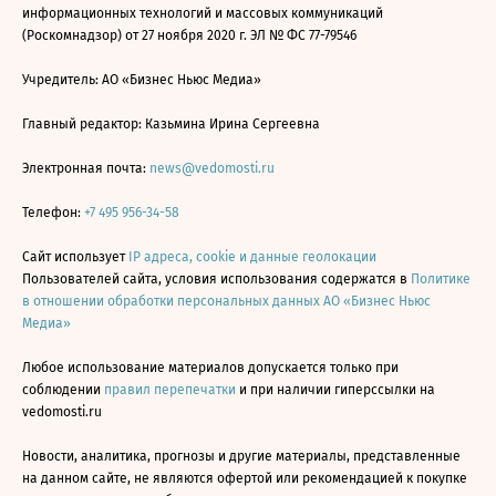
информационных технологий и массовых коммуникаций
(Роскомнадзор) от 27 ноября 2020 г. ЭЛ № ФС 77-79546
Учредитель: АО «Бизнес Ньюс Медиа»
Главный редактор: Казьмина Ирина Сергеевна
Электронная почта:
news@vedomosti.ru
Телефон:
+7 495 956-34-58
Сайт использует
IP адреса, cookie и данные геолокации
Пользователей сайта, условия использования содержатся в
Политике
в отношении обработки персональных данных АО «Бизнес Ньюс
Медиа»
Любое использование материалов допускается только при
соблюдении
правил перепечатки
и при наличии гиперссылки на
vedomosti.ru
Новости, аналитика, прогнозы и другие материалы, представленные
на данном сайте, не являются офертой или рекомендацией к покупке