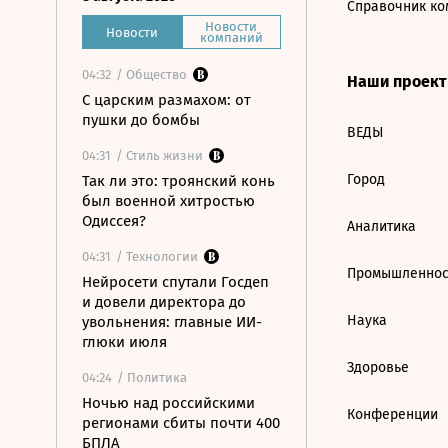
Справочник ко
Новости
Новости
компаний
04:32
/ Общество
Наши проек
С царским размахом: от
пушки до бомбы
ВЕДЫ
04:31
/ Стиль жизни
Город
Так ли это: троянский конь
был военной хитростью
Одиссея?
Аналитика
04:31
/ Технологии
Промышленнос
Нейросети спутали Госдеп
и довели директора до
Наука
увольнения: главные ИИ-
глюки июля
Здоровье
04:24
/ Политика
Ночью над российскими
Конференции
регионами сбиты почти 400
БПЛА