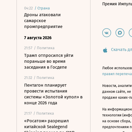
Премия Импул
04:22
/
Страна
Дроны атаковали
самарское
промпредприятие
7 августа 2026
21:57
/ Политика
Скачать дл
Трамп отпросился уйти
пораньше во время
заседания в Госдепе
Любое использов
правил перепеч
21:32
/ Политика
Пентагон планирует
Новости, аналити
провести испытания
данном сайте, не
системы «Золотой купол» в
продаже каких-л
конце 2026 года
На информацион
21:17
/ Политика
технологии (инф
«Росатом» разрешил
на основе сбора,
китайской Sealegend
предпочтениям п