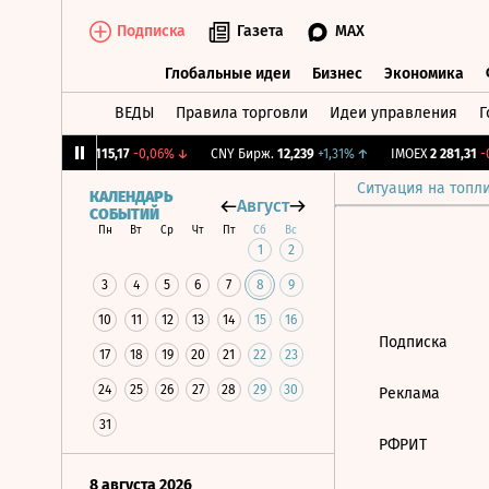
Подписка
Газета
MAX
Глобальные идеи
Бизнес
Экономика
ВЕДЫ
Правила торговли
Идеи управления
Г
Глобальные идеи
Бизнес
Экономик
12%
↓
RGBI
115,17
-0,06%
↓
CNY Бирж.
12,239
+1,31%
↑
IMOEX
2 281,31
-0
Ситуация на топл
КАЛЕНДАРЬ
Август
СОБЫТИЙ
Пн
Вт
Ср
Чт
Пт
Сб
Вс
1
2
3
4
5
6
7
8
9
10
11
12
13
14
15
16
Подписка
17
18
19
20
21
22
23
24
25
26
27
28
29
30
Реклама
31
РФРИТ
8 августа 2026