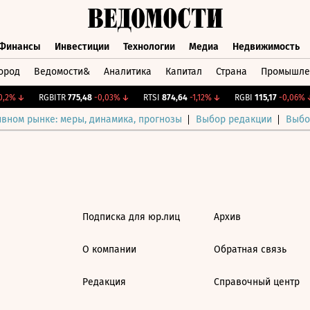
Финансы
Инвестиции
Технологии
Медиа
Недвижимость
ород
Ведомости&
Аналитика
Капитал
Страна
Промышле
а
Финансы
Инвестиции
Технологии
Медиа
Недвижимос
,2%
↓
RGBITR
775,48
-0,03%
↓
RTSI
874,64
-1,12%
↓
RGBI
115,17
-0,06%
↓
ивном рынке: меры, динамика, прогнозы
Выбор редакции
Выбо
Подписка для юр.лиц
Архив
О компании
Обратная связь
Редакция
Справочный центр