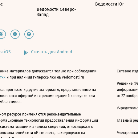
ьс
Ведомости Юг
Ведомости Северо-
Запад
я iOS
Скачать для Android
ание материалов допускается только при соблюдении
Сетевое изд
атки
и при наличии гиперссылки на vedomosti.ru
Решение Фе
ка, прогнозы и другие материалы, представленные на
информацио
 являются офертой или рекомендацией к покупке или
от 27 ноября
ибо активов.
Учредитель
ном ресурсе применяются рекомендательные
ормационные технологии предоставления информации
Главный ре
 систематизации и анализа сведений, относящихся к
ользователей сети «Интернет», находящихся на
Электронна