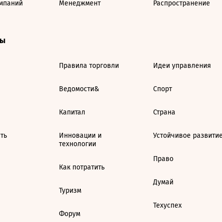
мпаний
Менеджмент
Распространение
ты
Правила торговли
Идеи управления
Ведомости&
Спорт
Капитал
Страна
ть
Инновации и
Устойчивое развити
технологии
Право
Как потратить
Думай
Туризм
Техуспех
Форум