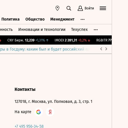
Войти
Политика
Общество
Менеджмент
нность
Инновации и технологии
Техуспех
ть
Политика
Общество
Менеджмент
CNY Бирж.
12,239
+1,31%
↑
IMOEX
2 281,31
-0,2%
↓
RGBITR
775,48
-0,03%
ры в Госдуму: каким был и будет российский парламент
Война н
Контакты
127018, г. Москва, ул. Полковая, д. 3, стр. 1
На карте
+7 495 956-34-58