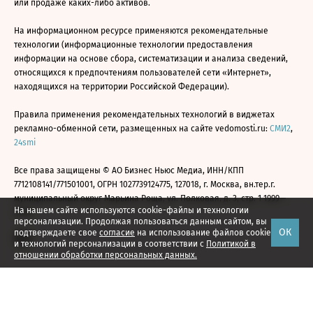
или продаже каких-либо активов.
На информационном ресурсе применяются рекомендательные
технологии (информационные технологии предоставления
информации на основе сбора, систематизации и анализа сведений,
относящихся к предпочтениям пользователей сети «Интернет»,
находящихся на территории Российской Федерации).
Правила применения рекомендательных технологий в виджетах
рекламно-обменной сети, размещенных на сайте vedomosti.ru:
СМИ2
,
24smi
Все права защищены © АО Бизнес Ньюс Медиа, ИНН/КПП
7712108141/771501001, ОГРН 1027739124775, 127018, г. Москва, вн.тер.г.
муниципальный округ Марьина Роща, ул. Полковая, д. 3, стр. 1 1999—
На нашем сайте используются cookie-файлы и технологии
2026
персонализации. Продолжая пользоваться данным сайтом, вы
ОК
подтверждаете свое
согласие
на использование файлов cookie
и технологий персонализации в соответствии с
Политикой в
отношении обработки персональных данных.