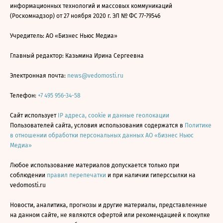
информационных технологий и массовых коммуникаций
(Роскомнадзор) от 27 ноября 2020 г. ЭЛ № ФС 77-79546
Учредитель: АО «Бизнес Ньюс Медиа»
Главный редактор: Казьмина Ирина Сергеевна
Электронная почта:
news@vedomosti.ru
Телефон:
+7 495 956-34-58
Сайт использует
IP адреса, cookie и данные геолокации
Пользователей сайта, условия использования содержатся в
Политике
в отношении обработки персональных данных АО «Бизнес Ньюс
Медиа»
Любое использование материалов допускается только при
соблюдении
правил перепечатки
и при наличии гиперссылки на
vedomosti.ru
Новости, аналитика, прогнозы и другие материалы, представленные
на данном сайте, не являются офертой или рекомендацией к покупке