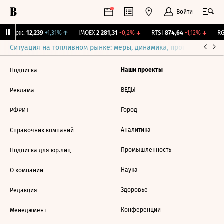
Войти
Y Бирж.
12,239
+1,31%
↑
IMOEX
2 281,31
-0,2%
↓
RTSI
874,64
-1,12%
↓
RG
Ситуация на топливном рынке: меры, динамика, прогнозы
Выб
Наши проекты
Подписка
ВЕДЫ
Реклама
Город
РФРИТ
Аналитика
Справочник компаний
Промышленность
Подписка для юр.лиц
Наука
О компании
Здоровье
Редакция
Конференции
Менеджмент