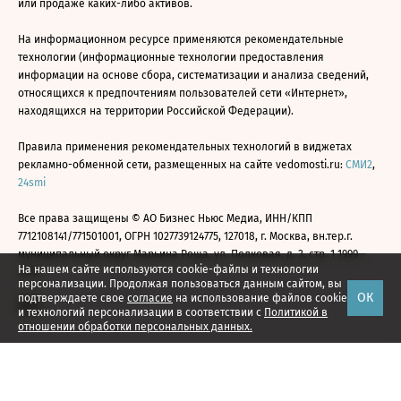
или продаже каких-либо активов.
На информационном ресурсе применяются рекомендательные
технологии (информационные технологии предоставления
информации на основе сбора, систематизации и анализа сведений,
относящихся к предпочтениям пользователей сети «Интернет»,
находящихся на территории Российской Федерации).
Правила применения рекомендательных технологий в виджетах
рекламно-обменной сети, размещенных на сайте vedomosti.ru:
СМИ2
,
24smi
Все права защищены © АО Бизнес Ньюс Медиа, ИНН/КПП
7712108141/771501001, ОГРН 1027739124775, 127018, г. Москва, вн.тер.г.
муниципальный округ Марьина Роща, ул. Полковая, д. 3, стр. 1 1999—
На нашем сайте используются cookie-файлы и технологии
2026
персонализации. Продолжая пользоваться данным сайтом, вы
ОК
подтверждаете свое
согласие
на использование файлов cookie
и технологий персонализации в соответствии с
Политикой в
отношении обработки персональных данных.