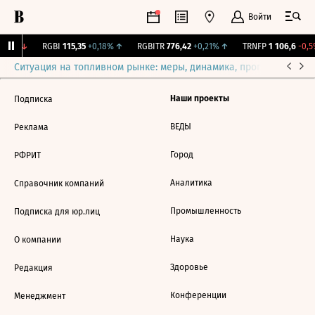
Войти
,27%
↓
RGBI
115,35
+0,18%
↑
RGBITR
776,42
+0,21%
↑
TRNFP
1 106,6
-0,5
Ситуация на топливном рынке: меры, динамика, прогнозы
Выб
Наши проекты
Подписка
ВЕДЫ
Реклама
Город
РФРИТ
Аналитика
Справочник компаний
Промышленность
Подписка для юр.лиц
Наука
О компании
Здоровье
Редакция
Конференции
Менеджмент