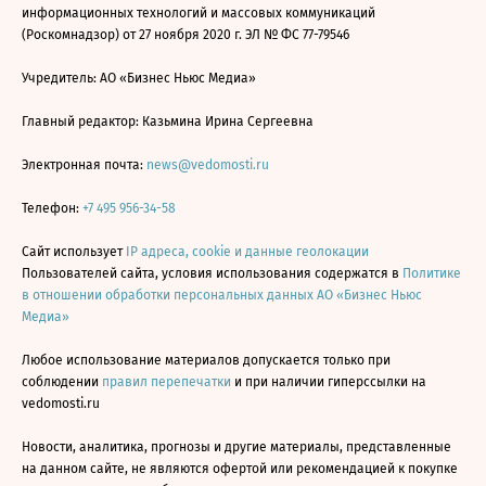
информационных технологий и массовых коммуникаций
(Роскомнадзор) от 27 ноября 2020 г. ЭЛ № ФС 77-79546
Учредитель: АО «Бизнес Ньюс Медиа»
Главный редактор: Казьмина Ирина Сергеевна
Электронная почта:
news@vedomosti.ru
Телефон:
+7 495 956-34-58
Сайт использует
IP адреса, cookie и данные геолокации
Пользователей сайта, условия использования содержатся в
Политике
в отношении обработки персональных данных АО «Бизнес Ньюс
Медиа»
Любое использование материалов допускается только при
соблюдении
правил перепечатки
и при наличии гиперссылки на
vedomosti.ru
Новости, аналитика, прогнозы и другие материалы, представленные
на данном сайте, не являются офертой или рекомендацией к покупке