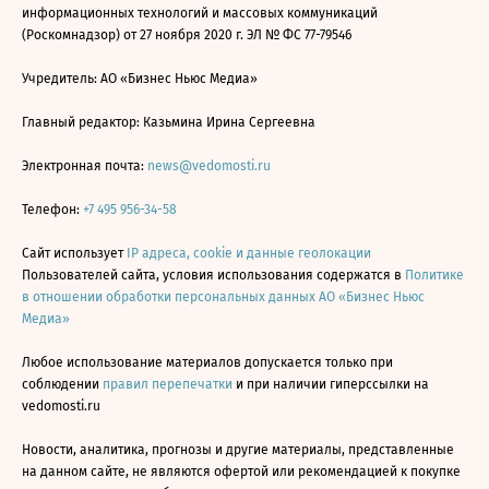
информационных технологий и массовых коммуникаций
(Роскомнадзор) от 27 ноября 2020 г. ЭЛ № ФС 77-79546
Учредитель: АО «Бизнес Ньюс Медиа»
Главный редактор: Казьмина Ирина Сергеевна
Электронная почта:
news@vedomosti.ru
Телефон:
+7 495 956-34-58
Сайт использует
IP адреса, cookie и данные геолокации
Пользователей сайта, условия использования содержатся в
Политике
в отношении обработки персональных данных АО «Бизнес Ньюс
Медиа»
Любое использование материалов допускается только при
соблюдении
правил перепечатки
и при наличии гиперссылки на
vedomosti.ru
Новости, аналитика, прогнозы и другие материалы, представленные
на данном сайте, не являются офертой или рекомендацией к покупке