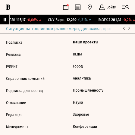
Войти
RGBI
115,17
-0,06%
↓
CNY Бирж.
12,239
+1,31%
↑
IMOEX
2 281,31
-0,2%
↓
Ситуация на топливном рынке: меры, динамика, прогнозы
Выб
Наши проекты
Подписка
ВЕДЫ
Реклама
Город
РФРИТ
Аналитика
Справочник компаний
Промышленность
Подписка для юр.лиц
Наука
О компании
Здоровье
Редакция
Конференции
Менеджмент