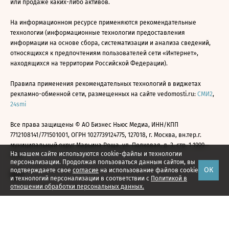
или продаже каких-либо активов.
На информационном ресурсе применяются рекомендательные
технологии (информационные технологии предоставления
информации на основе сбора, систематизации и анализа сведений,
относящихся к предпочтениям пользователей сети «Интернет»,
находящихся на территории Российской Федерации).
Правила применения рекомендательных технологий в виджетах
рекламно-обменной сети, размещенных на сайте vedomosti.ru:
СМИ2
,
24smi
Все права защищены © АО Бизнес Ньюс Медиа, ИНН/КПП
7712108141/771501001, ОГРН 1027739124775, 127018, г. Москва, вн.тер.г.
муниципальный округ Марьина Роща, ул. Полковая, д. 3, стр. 1 1999—
На нашем сайте используются cookie-файлы и технологии
2026
персонализации. Продолжая пользоваться данным сайтом, вы
ОК
подтверждаете свое
согласие
на использование файлов cookie
и технологий персонализации в соответствии с
Политикой в
отношении обработки персональных данных.