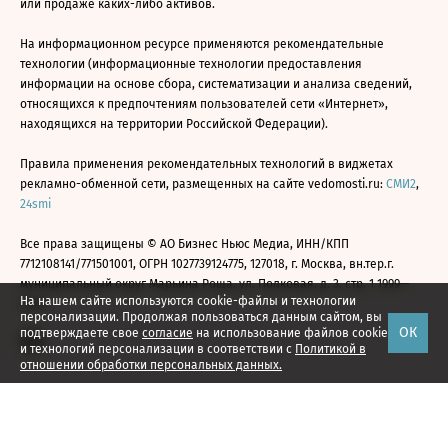
или продаже каких-либо активов.
На информационном ресурсе применяются рекомендательные
технологии (информационные технологии предоставления
информации на основе сбора, систематизации и анализа сведений,
относящихся к предпочтениям пользователей сети «Интернет»,
находящихся на территории Российской Федерации).
Правила применения рекомендательных технологий в виджетах
рекламно-обменной сети, размещенных на сайте vedomosti.ru:
СМИ2
,
24smi
Все права защищены © АО Бизнес Ньюс Медиа, ИНН/КПП
7712108141/771501001, ОГРН 1027739124775, 127018, г. Москва, вн.тер.г.
муниципальный округ Марьина Роща, ул. Полковая, д. 3, стр. 1 1999—
На нашем сайте используются cookie-файлы и технологии
2026
персонализации. Продолжая пользоваться данным сайтом, вы
ОК
подтверждаете свое
согласие
на использование файлов cookie
и технологий персонализации в соответствии с
Политикой в
отношении обработки персональных данных.