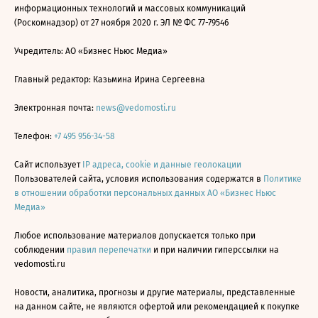
информационных технологий и массовых коммуникаций
(Роскомнадзор) от 27 ноября 2020 г. ЭЛ № ФС 77-79546
Учредитель: АО «Бизнес Ньюс Медиа»
Главный редактор: Казьмина Ирина Сергеевна
Электронная почта:
news@vedomosti.ru
Телефон:
+7 495 956-34-58
Сайт использует
IP адреса, cookie и данные геолокации
Пользователей сайта, условия использования содержатся в
Политике
в отношении обработки персональных данных АО «Бизнес Ньюс
Медиа»
Любое использование материалов допускается только при
соблюдении
правил перепечатки
и при наличии гиперссылки на
vedomosti.ru
Новости, аналитика, прогнозы и другие материалы, представленные
на данном сайте, не являются офертой или рекомендацией к покупке