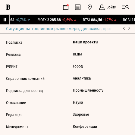
Войти
.
12,081
+0,76%
↑
IMOEX
2 285,88
-0,69%
↓
RTSI
884,56
-1,27%
↓
RGBI
11
Ситуация на топливном рынке: меры, динамика, прогнозы
Выб
Наши проекты
Подписка
ВЕДЫ
Реклама
Город
РФРИТ
Аналитика
Справочник компаний
Промышленность
Подписка для юр.лиц
Наука
О компании
Здоровье
Редакция
Конференции
Менеджмент