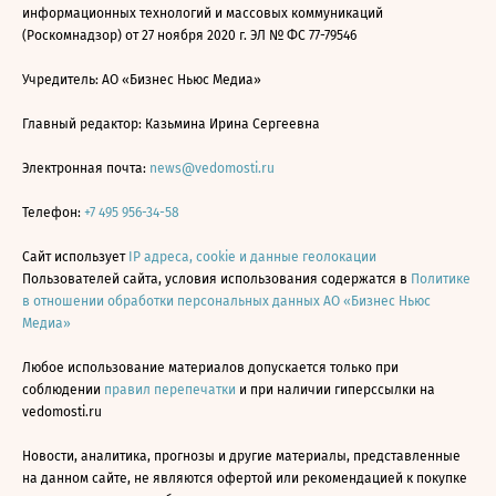
информационных технологий и массовых коммуникаций
(Роскомнадзор) от 27 ноября 2020 г. ЭЛ № ФС 77-79546
Учредитель: АО «Бизнес Ньюс Медиа»
Главный редактор: Казьмина Ирина Сергеевна
Электронная почта:
news@vedomosti.ru
Телефон:
+7 495 956-34-58
Сайт использует
IP адреса, cookie и данные геолокации
Пользователей сайта, условия использования содержатся в
Политике
в отношении обработки персональных данных АО «Бизнес Ньюс
Медиа»
Любое использование материалов допускается только при
соблюдении
правил перепечатки
и при наличии гиперссылки на
vedomosti.ru
Новости, аналитика, прогнозы и другие материалы, представленные
на данном сайте, не являются офертой или рекомендацией к покупке