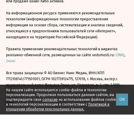
или продаже каких-либо активов.
На информационном ресурсе применяются рекомендательные
технологии (информационные технологии предоставления
информации на основе сбора, систематизации и анализа сведений,
относящихся к предпочтениям пользователей сети «Интернет»,
находящихся на территории Российской Федерации).
Правила применения рекомендательных технологий в виджетах
рекламно-обменной сети, размещенных на сайте vedomosti.ru:
СМИ2
,
24smi
Все права защищены © АО Бизнес Ньюс Медиа, ИНН/КПП
7712108141/771501001, ОГРН 1027739124775, 127018, г. Москва, вн.тер.г.
муниципальный округ Марьина Роща, ул. Полковая, д. 3, стр. 1 1999—
На нашем сайте используются cookie-файлы и технологии
2026
персонализации. Продолжая пользоваться данным сайтом, вы
ОК
подтверждаете свое
согласие
на использование файлов cookie
и технологий персонализации в соответствии с
Политикой в
отношении обработки персональных данных.