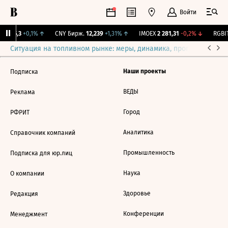
Войти
I
115,3
+0,1%
↑
CNY Бирж.
12,239
+1,31%
↑
IMOEX
2 281,31
-0,2%
↓
RGBIT
Ситуация на топливном рынке: меры, динамика, прогнозы
Выб
Наши проекты
Подписка
ВЕДЫ
Реклама
Город
РФРИТ
Аналитика
Справочник компаний
Промышленность
Подписка для юр.лиц
Наука
О компании
Здоровье
Редакция
Конференции
Менеджмент