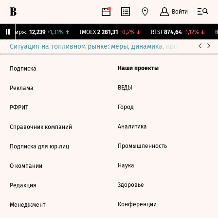
Войти
CNY Бирж.
12,239
+1,31%
↑
IMOEX
2 281,31
-0,2%
↓
RTSI
874,64
-1,12%
↓
R
Ситуация на топливном рынке: меры, динамика, прогнозы
Выб
Наши проекты
Подписка
ВЕДЫ
Реклама
Город
РФРИТ
Аналитика
Справочник компаний
Промышленность
Подписка для юр.лиц
Наука
О компании
Здоровье
Редакция
Конференции
Менеджмент