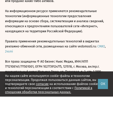
или продаже каких-либо активов.
На информационном ресурсе применяются рекомендательные
технологии (информационные технологии предоставления
информации на основе сбора, систематизации и анализа сведений,
относящихся к предпочтениям пользователей сети «Интернет»,
находящихся на территории Российской Федерации).
Правила применения рекомендательных технологий в виджетах
рекламно-обменной сети, размещенных на сайте vedomosti.ru:
СМИ2
,
24smi
Все права защищены © АО Бизнес Ньюс Медиа, ИНН/КПП
7712108141/771501001, ОГРН 1027739124775, 127018, г. Москва, вн.тер.г.
муниципальный округ Марьина Роща, ул. Полковая, д. 3, стр. 1 1999—
На нашем сайте используются cookie-файлы и технологии
2026
персонализации. Продолжая пользоваться данным сайтом, вы
ОК
подтверждаете свое
согласие
на использование файлов cookie
и технологий персонализации в соответствии с
Политикой в
отношении обработки персональных данных.