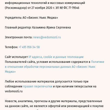
информационных технологий и массовых коммуникаций
(Роскомнадзор) от 27 ноября 2020 г. ЭЛ № ФС 77-79546
Учредитель: АО «Бизнес Ньюс Медиа»
Главный редактор: Казьмина Ирина Сергеевна
Электронная почта:
news@vedomosti.ru
Телефон:
+7 495 956-34-58
Сайт использует
IP адреса, cookie и данные геолокации
Пользователей сайта, условия использования содержатся в
Политике
в отношении обработки персональных данных АО «Бизнес Ньюс
Медиа»
Любое использование материалов допускается только при
соблюдении
правил перепечатки
и при наличии гиперссылки на
vedomosti.ru
Новости, аналитика, прогнозы и другие материалы, представленные
на данном сайте, не являются офертой или рекомендацией к покупке