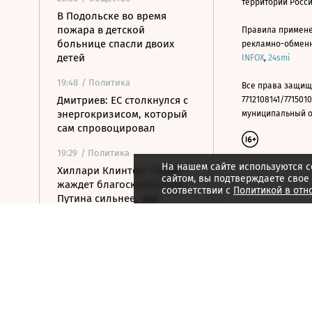
территории Росс
В Подольске во время
пожара в детской
Правила примене
больнице спасли двоих
рекламно-обменно
детей
INFOX
,
24smi
19:48
/ Политика
Все права защищ
Дмитриев: ЕС столкнулся с
7712108141/7715010
энергокризисом, который
муниципальный окр
сам спровоцировал
19:29
/ Политика
На нашем сайте используются c
Хиллари Клинтон: Трамп
сайтом, вы подтверждаете свое
жаждет благосклонности
соответствии с
Политикой в отн
Путина сильнее, чем
Нобелевки
19:09
/ Стиль жизни
Российский пятиборец
Егор Громадский завоевал
золото на ЧЕ
18:55
/ Политика