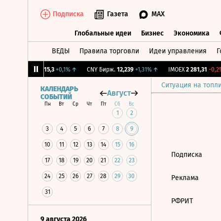
Подписка
Газета
MAX
Глобальные идеи
Бизнес
Экономика
ВЕДЫ
Правила торговли
Идеи управления
Г
Глобальные идеи
Бизнес
Экономик
12%
↓
RGBI
115,3
+0,1%
↑
CNY Бирж.
12,239
+1,31%
↑
IMOEX
2 281,31
-0,2%
Ситуация на топл
КАЛЕНДАРЬ
Август
СОБЫТИЙ
Пн
Вт
Ср
Чт
Пт
Сб
Вс
1
2
3
4
5
6
7
8
9
10
11
12
13
14
15
16
Подписка
17
18
19
20
21
22
23
24
25
26
27
28
29
30
Реклама
31
РФРИТ
9 августа 2026