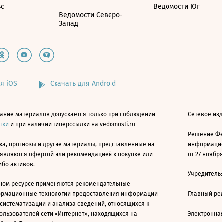
ьс
Ведомости Юг
Ведомости Северо-
Запад
я iOS
Скачать для Android
ание материалов допускается только при соблюдении
Сетевое изд
атки
и при наличии гиперссылки на vedomosti.ru
Решение Фе
ка, прогнозы и другие материалы, представленные на
информацио
 являются офертой или рекомендацией к покупке или
от 27 ноября
ибо активов.
Учредитель
ном ресурсе применяются рекомендательные
ормационные технологии предоставления информации
Главный ре
 систематизации и анализа сведений, относящихся к
ользователей сети «Интернет», находящихся на
Электронна