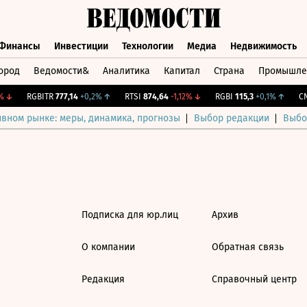
Финансы
Инвестиции
Технологии
Медиа
Недвижимость
ород
Ведомости&
Аналитика
Капитал
Страна
Промышле
а
Финансы
Инвестиции
Технологии
Медиа
Недвижимос
↓
RGBITR
777,14
+0,2%
↑
RTSI
874,64
-1,12%
↓
RGBI
115,3
+0,1%
↑
CNY
ивном рынке: меры, динамика, прогнозы
Выбор редакции
Выбо
Подписка для юр.лиц
Архив
О компании
Обратная связь
Редакция
Справочный центр