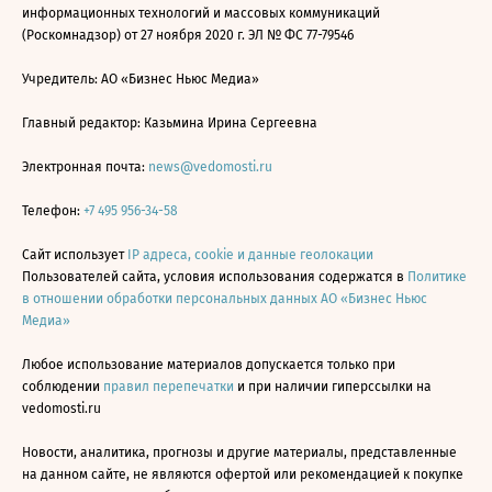
информационных технологий и массовых коммуникаций
(Роскомнадзор) от 27 ноября 2020 г. ЭЛ № ФС 77-79546
Учредитель: АО «Бизнес Ньюс Медиа»
Главный редактор: Казьмина Ирина Сергеевна
Электронная почта:
news@vedomosti.ru
Телефон:
+7 495 956-34-58
Сайт использует
IP адреса, cookie и данные геолокации
Пользователей сайта, условия использования содержатся в
Политике
в отношении обработки персональных данных АО «Бизнес Ньюс
Медиа»
Любое использование материалов допускается только при
соблюдении
правил перепечатки
и при наличии гиперссылки на
vedomosti.ru
Новости, аналитика, прогнозы и другие материалы, представленные
на данном сайте, не являются офертой или рекомендацией к покупке