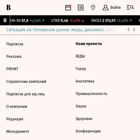
Войти
VEON-RX
57,6
+4,54%
↑
UTAR
9,46
-0,42%
↓
IMOEX
2 312,01
+0,45%
↑
R
Ситуация на топливном рынке: меры, динамика, прогнозы
Выб
Наши проекты
Подписка
ВЕДЫ
Реклама
Город
РФРИТ
Аналитика
Справочник компаний
Промышленность
Подписка для юр.лиц
Наука
О компании
Здоровье
Редакция
Конференции
Менеджмент