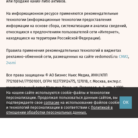
или продаже каких-либо активов.
На информационном ресурсе применяются рекомендательные
технологии (информационные технологии предоставления
информации на основе сбора, систематизации и анализа сведений,
относящихся к предпочтениям пользователей сети «Интернет»,
находящихся на территории Российской Федерации).
Правила применения рекомендательных технологий в виджетах
рекламно-обменной сети, размещенных на сайте vedomosti.ru:
СМИ2
,
24smi
Все права защищены © АО Бизнес Ньюс Медиа, ИНН/КПП
7712108141/771501001, ОГРН 1027739124775, 127018, г. Москва, вн.тер.г.
муниципальный округ Марьина Роща, ул. Полковая, д. 3, стр. 1 1999—
На нашем сайте используются cookie-файлы и технологии
2026
персонализации. Продолжая пользоваться данным сайтом, вы
ОК
подтверждаете свое
согласие
на использование файлов cookie
и технологий персонализации в соответствии с
Политикой в
отношении обработки персональных данных.