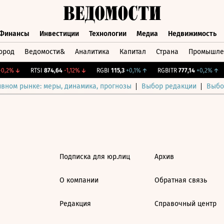
Финансы
Инвестиции
Технологии
Медиа
Недвижимость
ород
Ведомости&
Аналитика
Капитал
Страна
Промышле
а
Финансы
Инвестиции
Технологии
Медиа
Недвижимос
0,2%
↓
RTSI
874,64
-1,12%
↓
RGBI
115,3
+0,1%
↑
RGBITR
777,14
+0,2%
↑
ивном рынке: меры, динамика, прогнозы
Выбор редакции
Выбо
Подписка для юр.лиц
Архив
О компании
Обратная связь
Редакция
Справочный центр