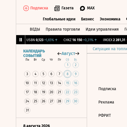
Подписка
Газета
MAX
Глобальные идеи
Бизнес
Экономика
ВЕДЫ
Правила торговли
Идеи управления
Г
Глобальные идеи
Бизнес
Экономик
239
+1,31%
↑
USBN
0,123
+1,65%
↑
CHKZ
16 150
+0,31%
↑
IMOEX
2 281,31
-
Ситуация на топл
КАЛЕНДАРЬ
Август
СОБЫТИЙ
Пн
Вт
Ср
Чт
Пт
Сб
Вс
1
2
3
4
5
6
7
8
9
10
11
12
13
14
15
16
Подписка
17
18
19
20
21
22
23
24
25
26
27
28
29
30
Реклама
31
РФРИТ
8 августа 2026