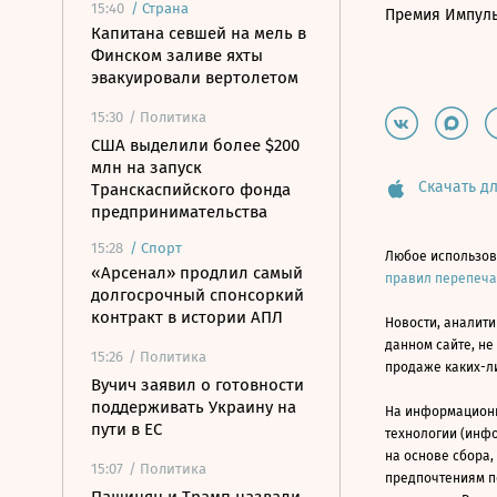
15:40
/
Страна
Премия Импул
Капитана севшей на мель в
Финском заливе яхты
эвакуировали вертолетом
15:30
/ Политика
США выделили более $200
млн на запуск
Скачать дл
Транскаспийского фонда
предпринимательства
15:28
/
Спорт
Любое использов
«Арсенал» продлил самый
правил перепеч
долгосрочный спонсоркий
контракт в истории АПЛ
Новости, аналити
данном сайте, не
15:26
/ Политика
продаже каких-л
Вучич заявил о готовности
поддерживать Украину на
На информацион
пути в ЕС
технологии (инф
на основе сбора,
15:07
/ Политика
предпочтениям п