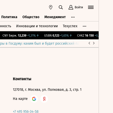
Войти
Политика
Общество
Менеджмент
нность
Инновации и технологии
Техуспех
ть
Политика
Общество
Менеджмент
CNY Бирж.
12,239
+1,31%
↑
USBN
0,123
+1,65%
↑
CHKZ
16 150
+0,31%
↑
I
ры в Госдуму: каким был и будет российский парламент
Война н
Контакты
127018, г. Москва, ул. Полковая, д. 3, стр. 1
На карте
+7 495 956-34-58