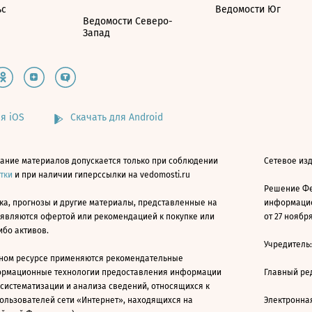
ьс
Ведомости Юг
Ведомости Северо-
Запад
я iOS
Скачать для Android
ание материалов допускается только при соблюдении
Сетевое изд
атки
и при наличии гиперссылки на vedomosti.ru
Решение Фе
ка, прогнозы и другие материалы, представленные на
информацио
 являются офертой или рекомендацией к покупке или
от 27 ноября
ибо активов.
Учредитель
ном ресурсе применяются рекомендательные
ормационные технологии предоставления информации
Главный ре
 систематизации и анализа сведений, относящихся к
ользователей сети «Интернет», находящихся на
Электронна