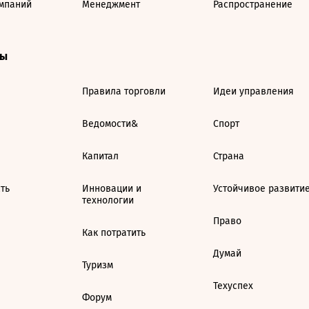
мпаний
Менеджмент
Распространение
ты
Правила торговли
Идеи управления
Ведомости&
Спорт
Капитал
Страна
ть
Инновации и
Устойчивое развити
технологии
Право
Как потратить
Думай
Туризм
Техуспех
Форум