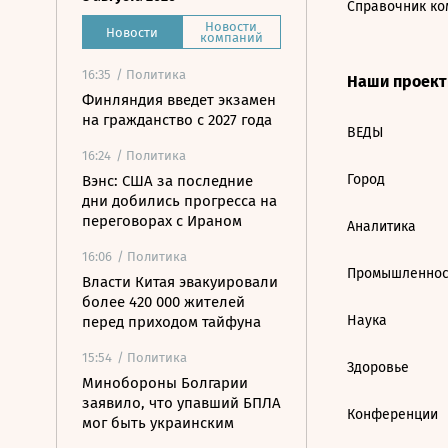
Справочник ко
Новости
Новости
компаний
16:35
/ Политика
Наши проек
Финляндия введет экзамен
на гражданство с 2027 года
ВЕДЫ
16:24
/ Политика
Город
Вэнс: США за последние
дни добились прогресса на
переговорах с Ираном
Аналитика
16:06
/ Политика
Промышленнос
Власти Китая эвакуировали
более 420 000 жителей
Наука
перед приходом тайфуна
15:54
/ Политика
Здоровье
Минобороны Болгарии
заявило, что упавший БПЛА
Конференции
мог быть украинским